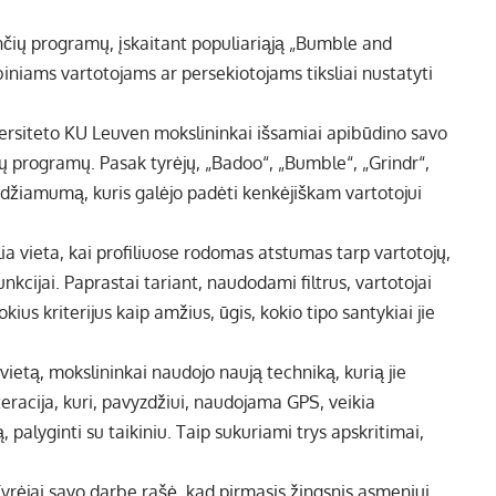
inčių programų, įskaitant populiariąją „Bumble and
iniams vartotojams ar persekiotojams tiksliai nustatyti
rsiteto KU Leuven mokslininkai išsamiai apibūdino savo
ių programų. Pasak tyrėjų, „Badoo“, „Bumble“, „Grindr“,
eidžiamumą, kuris galėjo padėti kenkėjiškam vartotojui
lia vieta, kai profiliuose rodomas atstumas tarp vartotojų,
unkcijai. Paprastai tariant, naudodami filtrus, vartotojai
kius kriterijus kaip amžius, ūgis, kokio tipo santykiai jie
 vietą, mokslininkai naudojo naują techniką, kurią jie
lateracija, kuri, pavyzdžiui, naudojama GPS, veikia
 palyginti su taikiniu. Taip sukuriami trys apskritimai,
. Tyrėjai savo darbe rašė, kad pirmasis žingsnis asmeniui,