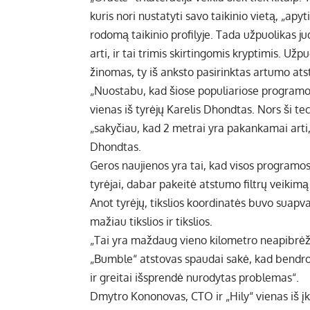
kuris nori nustatyti savo taikinio vietą, „apyt
rodomą taikinio profilyje. Tada užpuolikas j
arti, ir tai trimis skirtingomis kryptimis. Užp
žinomas, ty iš anksto pasirinktas artumo atstum
„Nuostabu, kad šiose populiariose programo
vienas iš tyrėjų Karelis Dhondtas. Nors ši te
„sakyčiau, kad 2 metrai yra pakankamai arti,
Dhondtas.
Geros naujienos yra tai, kad visos programos,
tyrėjai, dabar pakeitė atstumo filtrų veikimą
Anot tyrėjų, tikslios koordinatės buvo suapva
mažiau tikslios ir tikslios.
„Tai yra maždaug vieno kilometro neapibrė
„Bumble“ atstovas spaudai sakė, kad bendro
ir greitai išsprendė nurodytas problemas“.
Dmytro Kononovas, CTO ir „Hily“ vienas iš į