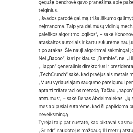
gegužę bendrovė gavo pranešimą apie pažeid
teiginius.
„Išvados parodė galimą trišališkumo galimy
neįmanoma. Taip yra dėl mūsų vidinių mechan
paieškos algoritmo logikos“, – sakė Kononov
ataskaitos autoriais ir kartu sukūrėme nauj
tipo atakas. Šie nauji algoritmai sėkmingai 
Nei „Badoo“, kuri priklauso „Bumble“, nei „
„Happn“ generalinis direktorius ir preziden
„TechCrunch“ sakė, kad praėjusiais metais m
„Mūsų vyriausiajam saugumo pareigūnui perži
aptarti trilateracijos metodą. Tačiau „happn
atstumus“, – sakė Benas Abdelmalekas. „Jų a
mes abipusiai sutarėme, kad ši papildoma pr
neveiksmingą.
Tyrėjai taip pat nustatė, kad piktavalis asmu
„Grindr“ naudotojus maždaug 111 metrų atstum