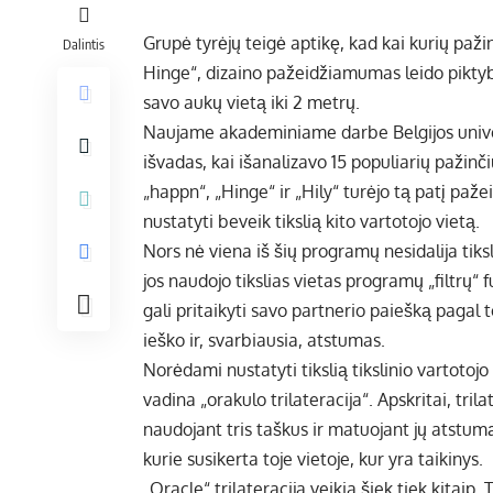
Grupė tyrėjų teigė aptikę, kad kai kurių paž
Dalintis
Hinge“, dizaino pažeidžiamumas leido piktyb
savo aukų vietą iki 2 metrų.
Naujame akademiniame darbe Belgijos unive
išvadas, kai išanalizavo 15 populiarių pažinč
„happn“, „Hinge“ ir „Hily“ turėjo tą patį paž
nustatyti beveik tikslią kito vartotojo vietą.
Nors nė viena iš šių programų nesidalija tiks
jos naudojo tikslias vietas programų „filtrų“ f
gali pritaikyti savo partnerio paiešką pagal to
ieško ir, svarbiausia, atstumas.
Norėdami nustatyti tikslią tikslinio vartotojo
vadina „orakulo trilateracija“. Apskritai, tri
naudojant tris taškus ir matuojant jų atstumą,
kurie susikerta toje vietoje, kur yra taikinys.
„Oracle“ trilateracija veikia šiek tiek kitaip