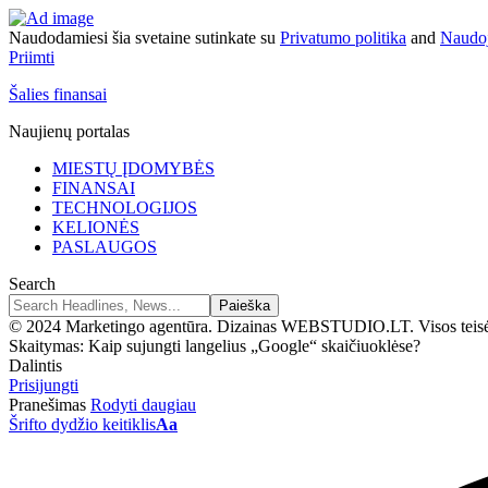
Naudodamiesi šia svetaine sutinkate su
Privatumo politika
and
Naudoj
Priimti
Šalies finansai
Naujienų portalas
MIESTŲ ĮDOMYBĖS
FINANSAI
TECHNOLOGIJOS
KELIONĖS
PASLAUGOS
Search
© 2024 Marketingo agentūra. Dizainas WEBSTUDIO.LT. Visos teis
Skaitymas:
Kaip sujungti langelius „Google“ skaičiuoklėse?
Dalintis
Prisijungti
Pranešimas
Rodyti daugiau
Šrifto dydžio keitiklis
Aa