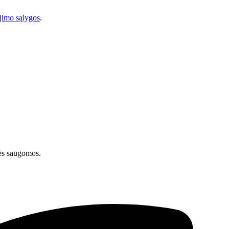
imo sąlygos
.
ės saugomos.