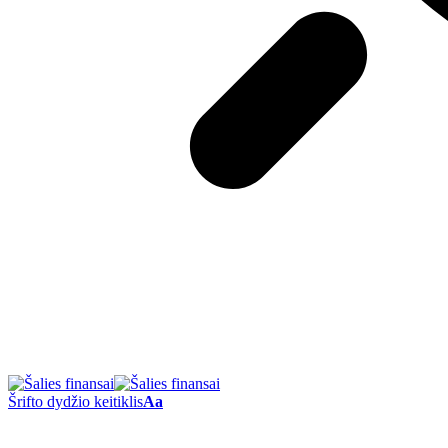
Šrifto dydžio keitiklis
Aa