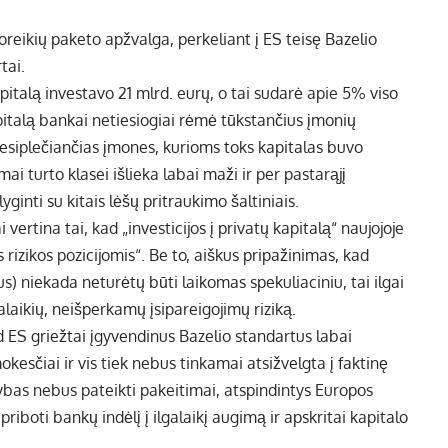
reikių paketo apžvalga, perkeliant į ES teisę Bazelio
tai.
pitalą investavo 21 mlrd. eurų, o tai sudarė apie 5% viso
apitalą bankai netiesiogiai rėmė tūkstančius įmonių
besiplečiančias įmones, kurioms toks kapitalas buvo
i turto klasei išlieka labai maži ir per pastarąjį
inti su kitais lėšų pritraukimo šaltiniais.
vertina tai, kad „investicijos į privatų kapitalą“ naujojoje
rizikos pozicijomis“. Be to, aiškus pripažinimas, kad
us) niekada neturėtų būti laikomas spekuliaciniu, tai ilgai
galaikių, neišperkamų įsipareigojimų riziką.
 ES griežtai įgyvendinus Bazelio standartus labai
okesčiai ir vis tiek nebus tinkamai atsižvelgta į faktinę
erybas nebus pateikti pakeitimai, atspindintys Europos
riboti bankų indėlį į ilgalaikį augimą ir apskritai kapitalo