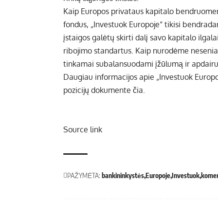
Kaip Europos privataus kapitalo bendruomen
fondus, „Investuok Europoje“ tikisi bendradar
įstaigos galėtų skirti dalį savo kapitalo ilg
ribojimo standartus. Kaip nurodėme neseni
tinkamai subalansuodami įžūlumą ir apdai
Daugiau informacijos apie „Investuok Europoj
pozicijų dokumente
čia
.
Source link
PAŽYMĖTA:
bankininkystės
Europoje
Investuok
komen