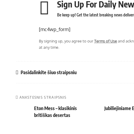
Sign Up For Daily New
Be keep up! Get the latest breaking news deliver
[mc4wp_form]
By signing up, you agree to our
Terms of Use
and ackno
at any time.
Pasidalinkite šiuo straipsniu
ANKSTESNIS STRAIPSNIS
Eton Mess – klasikinis
Jubiliejiniame
britiškas desertas