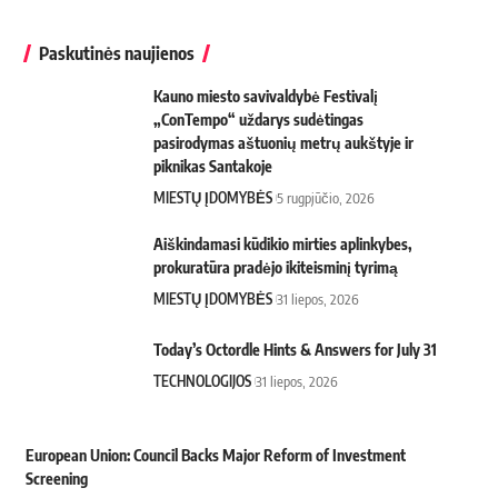
Paskutinės naujienos
Kauno miesto savivaldybė Festivalį
„ConTempo“ uždarys sudėtingas
pasirodymas aštuonių metrų aukštyje ir
piknikas Santakoje
MIESTŲ ĮDOMYBĖS
5 rugpjūčio, 2026
Aiškindamasi kūdikio mirties aplinkybes,
prokuratūra pradėjo ikiteisminį tyrimą
MIESTŲ ĮDOMYBĖS
31 liepos, 2026
Today’s Octordle Hints & Answers for July 31
TECHNOLOGIJOS
31 liepos, 2026
European Union: Council Backs Major Reform of Investment
Screening