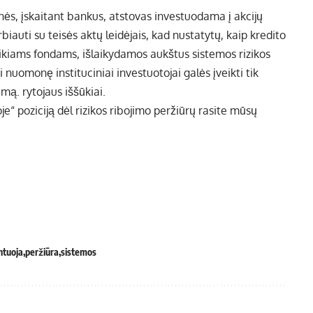
ės, įskaitant bankus, atstovas
investuodama į akcijų
biauti su teisės aktų leidėjais, kad nustatytų, kaip kredito
alaikiams fondams, išlaikydamos aukštus sistemos rizikos
ai
nuomonę
instituciniai investuotojai galės įveikti tik
rumą.
rytojaus iššūkiai.
e“ poziciją dėl rizikos ribojimo peržiūrų rasite mūsų
tuoja
peržiūra
sistemos