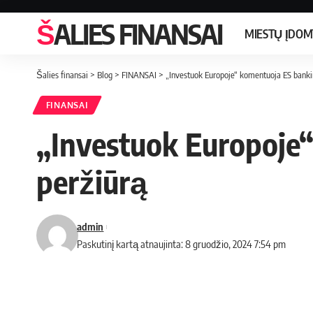
ŠALIES FINANSAI
MIESTŲ ĮDO
Šalies finansai
>
Blog
>
FINANSAI
>
„Investuok Europoje“ komentuoja ES banki
FINANSAI
„Investuok Europoje“
peržiūrą
admin
Paskutinį kartą atnaujinta: 8 gruodžio, 2024 7:54 pm