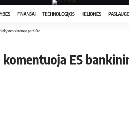
MYBĖS
FINANSAI
TECHNOLOGIJOS
KELIONĖS
PASLAUG
ninkystės sistemos peržiūrą
 komentuoja ES bankini