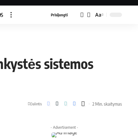
OS
Aa
Prisijungti
nkystės sistemos
2 Min. skaitymas
Dalintis
- Advertisement -