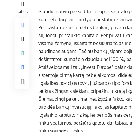
Šiandien buvo paskelbta Europos kapitalo po
Dalintis
komiteto tarptautiniu lygiu nustatyti standar
Per pastaruosius 5 metus bankai į privatų ka
šių fondų pritraukto kapitalo. Per privatų k
visame žemyne, įskaitant besikuriančias ir 
naudingas augant. Tačiau bankų įsipareigojima
dešimtmetį sumažėjo daugiau nei 100 %, palyg
Atsižvelgdama į tai, „Invest Europe“ palankiai 
sistemoje pirmą kartą nebelaikomos „didelės 
ilgalaikės pozicijos (pvz.,
į uždarojo tipo fond
lauktas žingsnis siekiant pripažinti tikrąją il
Šie naudingi pakeitimai neužgožia fakto, kad
padidės bankų investicijų į akcijas kapitalo m
ilgalaikio kapitalo riziką. Jei per būsimas d
rinkų ypatumus,
peržiūra galėtų dar labiau ap
rinkų sąjungos tikslus.