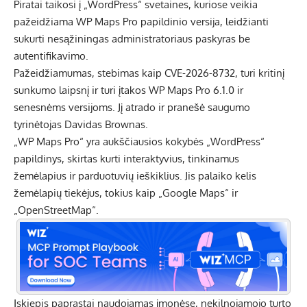
Piratai taikosi į „WordPress“ svetaines, kuriose veikia
pažeidžiama WP Maps Pro papildinio versija, leidžianti
sukurti nesąžiningas administratoriaus paskyras be
autentifikavimo.
Pažeidžiamumas, stebimas kaip CVE-2026-8732, turi kritinį
sunkumo laipsnį ir turi įtakos WP Maps Pro 6.1.0 ir
senesnėms versijoms. Jį atrado ir pranešė saugumo
tyrinėtojas Davidas Brownas.
„WP Maps Pro“ yra aukščiausios kokybės „WordPress“
papildinys, skirtas kurti interaktyvius, tinkinamus
žemėlapius ir parduotuvių ieškiklius. Jis palaiko kelis
žemėlapių tiekėjus, tokius kaip „Google Maps“ ir
„OpenStreetMap“.
Įskiepis paprastai naudojamas įmonėse, nekilnojamojo turto