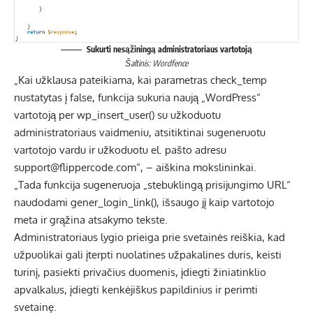
Sukurti nesąžiningą administratoriaus vartotoją
Šaltinis: Wordfence
„Kai užklausa pateikiama, kai parametras check_temp
nustatytas į false, funkcija sukuria naują „WordPress“
vartotoją per wp_insert_user() su užkoduotu
administratoriaus vaidmeniu, atsitiktinai sugeneruotu
vartotojo vardu ir užkoduotu el. pašto adresu
support@flippercode.com“, – aiškina mokslininkai.
„Tada funkcija sugeneruoja „stebuklingą prisijungimo URL“
naudodami gener_login_link(), išsaugo jį kaip vartotojo
meta ir grąžina atsakymo tekste.
Administratoriaus lygio prieiga prie svetainės reiškia, kad
užpuolikai gali įterpti nuolatines užpakalines duris, keisti
turinį, pasiekti privačius duomenis, įdiegti žiniatinklio
apvalkalus, įdiegti kenkėjiškus papildinius ir perimti
svetainę.