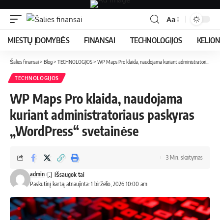
Aa
MIESTŲ ĮDOMYBĖS
FINANSAI
TECHNOLOGIJOS
KELIO
Šalies finansai
>
Blog
>
TECHNOLOGIJOS
>
WP Maps Pro klaida, naudojama kuriant administratoriaus paskyras „WordPress“ svetainėse
TECHNOLOGIJOS
WP Maps Pro klaida, naudojama
kuriant administratoriaus paskyras
„WordPress“ svetainėse
3 Min. skaitymas
admin
Paskutinį kartą atnaujinta: 1 birželio, 2026 10:00 am