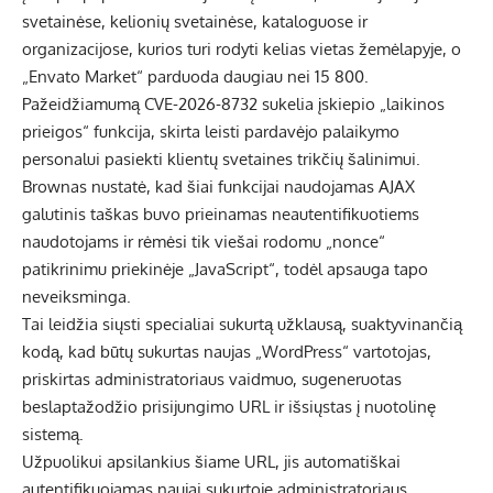
svetainėse, kelionių svetainėse, kataloguose ir
organizacijose, kurios turi rodyti kelias vietas žemėlapyje, o
„Envato Market“ parduoda daugiau nei 15 800.
Pažeidžiamumą CVE-2026-8732 sukelia įskiepio „laikinos
prieigos“ funkcija, skirta leisti pardavėjo palaikymo
personalui pasiekti klientų svetaines trikčių šalinimui.
Brownas nustatė, kad šiai funkcijai naudojamas AJAX
galutinis taškas buvo prieinamas neautentifikuotiems
naudotojams ir rėmėsi tik viešai rodomu „nonce“
patikrinimu priekinėje „JavaScript“, todėl apsauga tapo
neveiksminga.
Tai leidžia siųsti specialiai sukurtą užklausą, suaktyvinančią
kodą, kad būtų sukurtas naujas „WordPress“ vartotojas,
priskirtas administratoriaus vaidmuo, sugeneruotas
beslaptažodžio prisijungimo URL ir išsiųstas į nuotolinę
sistemą.
Užpuolikui apsilankius šiame URL, jis automatiškai
autentifikuojamas naujai sukurtoje administratoriaus