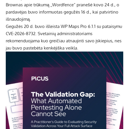
Brownas apie trūkumą „Wordfence“ pranešė kovo 24 d., o
pardavėjas buvo informuotas gegužės 16 d., kai patvirtino
išnaudojimą.
Gegužės 20 d. buvo išleista WP Maps Pro 6.1.1 su pataisymu
CVE-2026-8732. Svetainių administratoriams
rekomenduojama kuo greičiau atnaujinti savo įskiepius, nes
jau buvo pastebėta kenkėjiška veikla.