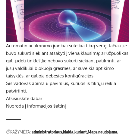
Automatiniai tikrinimo įrankiai suteikia tikrą vertę, tačiau jie
buvo sukurti siekiant atsakyti į vieną klausimą: ar užpuolikas
gali judėti tinkle? Jie nebuvo sukurti siekiant patikrinti, ar
jūsų valdikliai blokuoja grėsmes, ar suveikia aptikimo
taisyklės, ar galioja debesies konfigūracijos.
Šis vadovas apima 6 paviršius, kuriuos iš tikrųjų reikia
patvirtinti.
Atsisiųskite dabar
Nuoroda į informacijos šaltinį
PAŽYMĖTA:
administratoriaus
klaidą
kuriant
Maps
naudojama