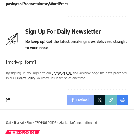
paskyras
Pro
svetainėse
WordPress
Sign Up For Daily Newsletter
Be keep up! Get the latest breaking news delivered straight
to your inbox.
[mc4wp_form]
By signing up, you agree to our
Terms of Use
and acknowledge the data practices
in our
Privacy Policy
. You may unsubscribe at any time.
Facebook
Šalies finansai
>
Blog
>
TECHNOLOGIJOS
>
AI aukso karštinės turi ir neturi
TECHNOLOGIJOS