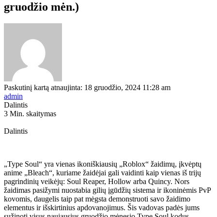
gruodžio mėn.)
Paskutinį kartą atnaujinta: 18 gruodžio, 2024 11:28 am
admin
Dalintis
3 Min. skaitymas
Dalintis
„Type Soul“ yra vienas ikoniškiausių „Roblox“ žaidimų, įkvėptų
anime „Bleach“, kuriame žaidėjai gali vaidinti kaip vienas iš trijų
pagrindinių veikėjų: Soul Reaper, Hollow arba Quincy. Nors
žaidimas pasižymi nuostabia gilių įgūdžių sistema ir ikoninėmis PvP
kovomis, daugelis taip pat mėgsta demonstruoti savo žaidimo
elementus ir išskirtinius apdovanojimus. Šis vadovas padės jums
sužinoti visus naujausius gruodžio mėnesio Type Soul kodus,