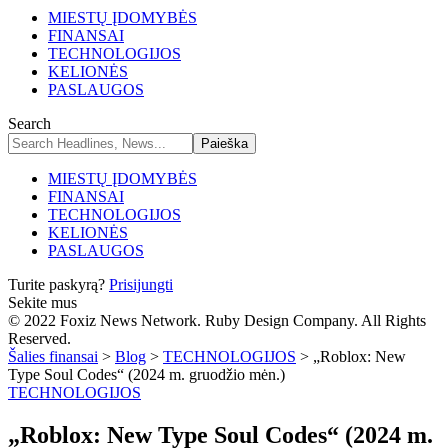
MIESTŲ ĮDOMYBĖS
FINANSAI
TECHNOLOGIJOS
KELIONĖS
PASLAUGOS
Search
MIESTŲ ĮDOMYBĖS
FINANSAI
TECHNOLOGIJOS
KELIONĖS
PASLAUGOS
Turite paskyrą?
Prisijungti
Sekite mus
© 2022 Foxiz News Network. Ruby Design Company. All Rights
Reserved.
Šalies finansai
>
Blog
>
TECHNOLOGIJOS
>
„Roblox: New
Type Soul Codes“ (2024 m. gruodžio mėn.)
TECHNOLOGIJOS
„Roblox: New Type Soul Codes“ (2024 m.