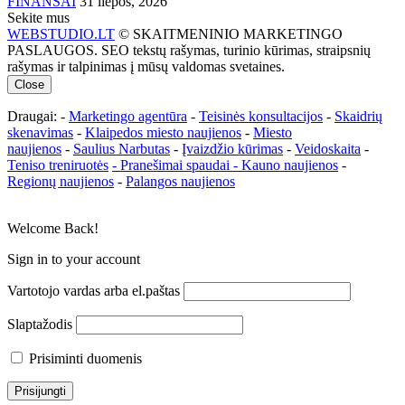
FINANSAI
31 liepos, 2026
Sekite mus
WEBSTUDIO.LT
© SKAITMENINIO MARKETINGO
PASLAUGOS. SEO tekstų rašymas, turinio kūrimas, straipsnių
rašymas ir talpinimas į mūsų valdomas svetaines.
Close
Draugai: -
Marketingo agentūra
-
Teisinės konsultacijos
-
Skaidrių
skenavimas
-
Klaipedos miesto naujienos
-
Miesto
naujienos
-
Saulius Narbutas
-
Įvaizdžio kūrimas
-
Veidoskaita
-
Teniso treniruotės
- Pranešimai spaudai -
Kauno naujienos
-
Regionų naujienos
-
Palangos naujienos
Welcome Back!
Sign in to your account
Vartotojo vardas arba el.paštas
Slaptažodis
Prisiminti duomenis