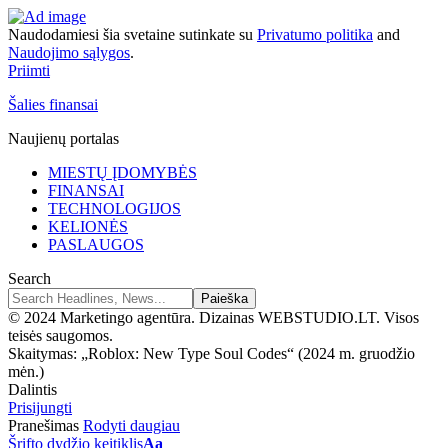
Naudodamiesi šia svetaine sutinkate su
Privatumo politika
and
Naudojimo sąlygos
.
Priimti
Šalies finansai
Naujienų portalas
MIESTŲ ĮDOMYBĖS
FINANSAI
TECHNOLOGIJOS
KELIONĖS
PASLAUGOS
Search
© 2024 Marketingo agentūra. Dizainas WEBSTUDIO.LT. Visos
teisės saugomos.
Skaitymas:
„Roblox: New Type Soul Codes“ (2024 m. gruodžio
mėn.)
Dalintis
Prisijungti
Pranešimas
Rodyti daugiau
Šrifto dydžio keitiklis
Aa