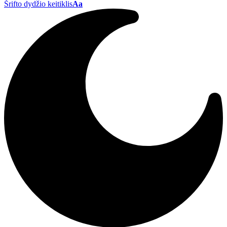
Šrifto dydžio keitiklis
Aa