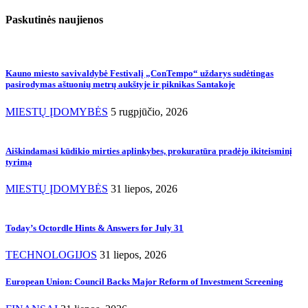
Paskutinės naujienos
Kauno miesto savivaldybė Festivalį „ConTempo“ uždarys sudėtingas
pasirodymas aštuonių metrų aukštyje ir piknikas Santakoje
MIESTŲ ĮDOMYBĖS
5 rugpjūčio, 2026
Aiškindamasi kūdikio mirties aplinkybes, prokuratūra pradėjo ikiteisminį
tyrimą
MIESTŲ ĮDOMYBĖS
31 liepos, 2026
Today’s Octordle Hints & Answers for July 31
TECHNOLOGIJOS
31 liepos, 2026
European Union: Council Backs Major Reform of Investment Screening