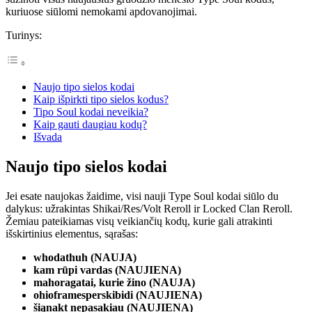
kuriuose siūlomi nemokami apdovanojimai.
Turinys:
Naujo tipo sielos kodai
Kaip išpirkti tipo sielos kodus?
Tipo Soul kodai neveikia?
Kaip gauti daugiau kodų?
Išvada
Naujo tipo sielos kodai
Jei esate naujokas žaidime, visi nauji Type Soul kodai siūlo du
dalykus: užrakintas Shikai/Res/Volt Reroll ir Locked Clan Reroll.
Žemiau pateikiamas visų veikiančių kodų, kurie gali atrakinti
išskirtinius elementus, sąrašas:
whodathuh (NAUJA)
kam rūpi vardas (NAUJIENA)
mahoragatai, kurie žino (NAUJA)
ohioframesperskibidi (NAUJIENA)
šiąnakt nepasakiau (NAUJIENA)