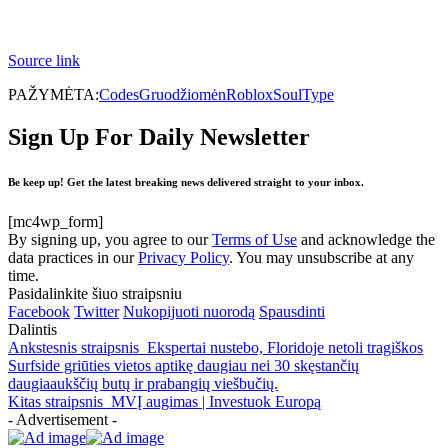
Source link
PAŽYMĖTA:
Codes
Gruodžio
mėn
Roblox
Soul
Type
Sign Up For Daily Newsletter
Be keep up! Get the latest breaking news delivered straight to your inbox.
[mc4wp_form]
By signing up, you agree to our
Terms of Use
and acknowledge the
data practices in our
Privacy Policy
. You may unsubscribe at any
time.
Pasidalinkite šiuo straipsniu
Facebook
Twitter
Nukopijuoti nuorodą
Spausdinti
Dalintis
Ankstesnis straipsnis
Ekspertai nustebo, Floridoje netoli tragiškos
Surfside griūties vietos aptikę daugiau nei 30 skęstančių
daugiaaukščių butų ir prabangių viešbučių.
Kitas straipsnis
MVĮ augimas | Investuok Europą
- Advertisement -