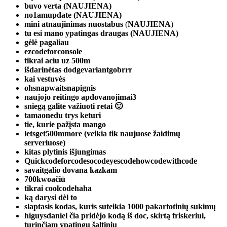
buvo verta (NAUJIENA)
no1amupdate (NAUJIENA)
mini atnaujinimas nuostabus
(
NAUJIENA
)
tu esi mano ypatingas draugas (NAUJIENA)
gėlė pagaliau
ezcodeforconsole
tikrai aciu uz 500m
išdarinėtas dodgevariantgobrrr
kai vestuvės
ohsnapwaitsnapignis
naujojo reitingo apdovanojimai3
sniegą galite važiuoti retai 🙂
tamaonedu trys keturi
tie, kurie pažįsta mango
letsget500mmore (veikia tik naujuose žaidimų
serveriuose)
kitas plytinis išjungimas
Quickcodeforcodesocodeyescodehowcodewithcode
savaitgalio dovana kazkam
700kwoačiū
tikrai coolcodehaha
ką darysi dėl to
slaptasis kodas, kuris suteikia 1000 pakartotinių sukimų
higuysdaniel čia pridėjo kodą iš doc, skirtą friskeriui,
turinčiam ypatingų šaltinių