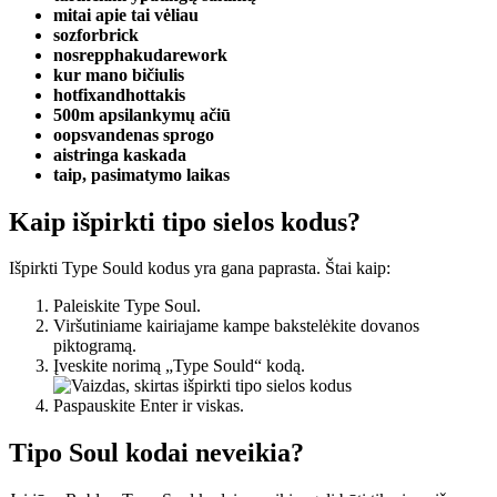
mitai apie tai vėliau
sozforbrick
nosrepphakudarework
kur mano bičiulis
hotfixandhottakis
500m apsilankymų ačiū
oopsvandenas sprogo
aistringa kaskada
taip, pasimatymo laikas
Kaip išpirkti tipo sielos kodus?
Išpirkti Type Sould kodus yra gana paprasta. Štai kaip:
Paleiskite Type Soul.
Viršutiniame kairiajame kampe bakstelėkite dovanos
piktogramą.
Įveskite norimą „Type Sould“ kodą.
Paspauskite Enter ir viskas.
Tipo Soul kodai neveikia?