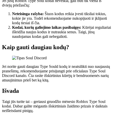
Jei jūsų Roblox Type Soul kodai neveikia, gali būti tik viena iš
dviejų priežasčių:
Neteisinga rašyba:
Šiuos kodus reikia įvesti tiksliai tokius,
kokie jie yra. Todėl rekomenduojame nukopijuoti ir įklijuoti
kodą tiesiai iš čia.
Kodai, kurių galiojimo laikas pasibaigęs:
Kūrėjai reguliariai
išleidžia naujus kodus ir nutraukia senus. Taigi, jūsų
naudojamas kodas gali nebegalioti.
Kaip gauti daugiau kodų?
Jei norite gauti daugiau Type Sould kodų ir neatsilikti nuo naujausių
pranešimų, rekomenduojame prisijungti prie oficialaus Type Soul
Discord kanalo. Čia rasite išskirtinius kūrėjų ir bendruomenės narių
atnaujinimus prieš bet ką kitą.
Išvada
Taigi jūs turite tai – geriausi gruodžio mėnesio Roblox Type Soul
kodai. Dabar galite mėgautis išskirtiniais žaidimo prizais ir daiktais
neišleisdami pinigų.