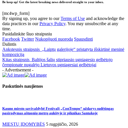
Be keep up! Get the latest breaking news delivered straight to your inbox.
[mc4wp_form]
By signing up, you agree to our
Terms of Use
and acknowledge the
data practices in our
Privacy Policy
. You may unsubscribe at any
time.
Pasidalinkite šiuo straipsniu
Facebook
Twitter
Nukopijuoti nuorodą
Spausdinti
Dalintis
Ankstesnis straipsnis
„Laiptų galerijoje“ pristatyta išskirtinė meninė
kompozicija
Kitas straipsnis
Baltijos šalių stipriausio ugniagesio gelbėtojo
čempionate nugalėjo Lietuvos ugniagesiai gelbėtojai
- Advertisement -
Paskutinės naujienos
Kauno miesto savivaldybė Festivalį „ConTempo“ uždarys sudėtingas
pasirodymas aštuonių metrų aukštyje ir piknikas Santakoje
MIESTŲ ĮDOMYBĖS
5 rugpjūčio, 2026