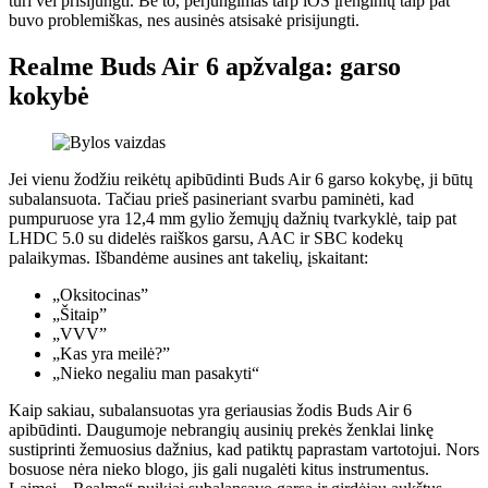
turi vėl prisijungti. Be to, perjungimas tarp iOS įrenginių taip pat
buvo problemiškas, nes ausinės atsisakė prisijungti.
Realme Buds Air 6 apžvalga: garso
kokybė
Jei vienu žodžiu reikėtų apibūdinti Buds Air 6 garso kokybę, ji būtų
subalansuota. Tačiau prieš pasineriant svarbu paminėti, kad
pumpuruose yra 12,4 mm gylio žemųjų dažnių tvarkyklė, taip pat
LHDC 5.0 su didelės raiškos garsu, AAC ir SBC kodekų
palaikymas. Išbandėme ausines ant takelių, įskaitant:
„Oksitocinas”
„Šitaip”
„VVV”
„Kas yra meilė?”
„Nieko negaliu man pasakyti“
Kaip sakiau, subalansuotas yra geriausias žodis Buds Air 6
apibūdinti. Daugumoje nebrangių ausinių prekės ženklai linkę
sustiprinti žemuosius dažnius, kad patiktų paprastam vartotojui. Nors
bosuose nėra nieko blogo, jis gali nugalėti kitus instrumentus.