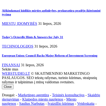
Aiškindamasi kūdikio mirties aplinkybes, prokuratūra pradėjo ikiteisminį
tyrimą
MIESTŲ ĮDOMYBĖS
31 liepos, 2026
Today’s Octordle Hints & Answers for July 31
TECHNOLOGIJOS
31 liepos, 2026
European Union: Council Backs Major Reform of Investment Screening
FINANSAI
31 liepos, 2026
Sekite mus
WEBSTUDIO.LT
© SKAITMENINIO MARKETINGO
PASLAUGOS. SEO tekstų rašymas, turinio kūrimas, straipsnių
rašymas ir talpinimas į mūsų valdomas svetaines.
Close
Draugai: -
Marketingo agentūra
-
Teisinės konsultacijos
-
Skaidrių
skenavimas
-
Klaipedos miesto naujienos
-
Miesto
naujienos
-
Saulius Narbutas
-
Įvaizdžio kūrimas
-
Veidoskaita
-