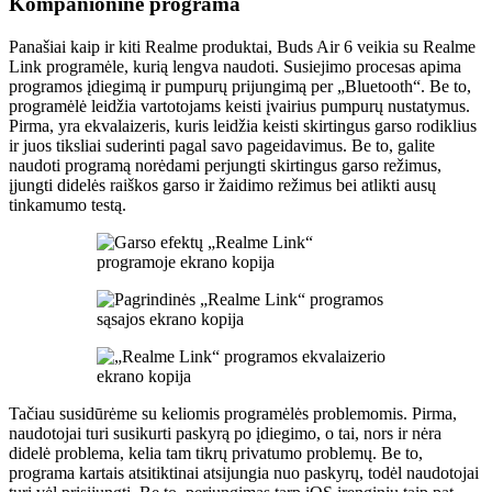
Kompanioninė programa
Panašiai kaip ir kiti Realme produktai, Buds Air 6 veikia su Realme
Link programėle, kurią lengva naudoti. Susiejimo procesas apima
programos įdiegimą ir pumpurų prijungimą per „Bluetooth“. Be to,
programėlė leidžia vartotojams keisti įvairius pumpurų nustatymus.
Pirma, yra ekvalaizeris, kuris leidžia keisti skirtingus garso rodiklius
ir juos tiksliai suderinti pagal savo pageidavimus. Be to, galite
naudoti programą norėdami perjungti skirtingus garso režimus,
įjungti didelės raiškos garso ir žaidimo režimus bei atlikti ausų
tinkamumo testą.
Tačiau susidūrėme su keliomis programėlės problemomis. Pirma,
naudotojai turi susikurti paskyrą po įdiegimo, o tai, nors ir nėra
didelė problema, kelia tam tikrų privatumo problemų. Be to,
programa kartais atsitiktinai atsijungia nuo paskyrų, todėl naudotojai