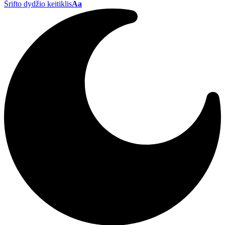
Šrifto dydžio keitiklis
Aa