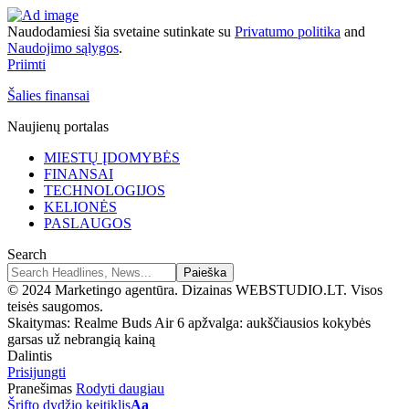
Naudodamiesi šia svetaine sutinkate su
Privatumo politika
and
Naudojimo sąlygos
.
Priimti
Šalies finansai
Naujienų portalas
MIESTŲ ĮDOMYBĖS
FINANSAI
TECHNOLOGIJOS
KELIONĖS
PASLAUGOS
Search
© 2024 Marketingo agentūra. Dizainas WEBSTUDIO.LT. Visos
teisės saugomos.
Skaitymas:
Realme Buds Air 6 apžvalga: aukščiausios kokybės
garsas už nebrangią kainą
Dalintis
Prisijungti
Pranešimas
Rodyti daugiau
Šrifto dydžio keitiklis
Aa