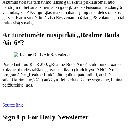
Akumuliatoriaus tarnavimo laikas gali skirtis priklausomai nuo
naudojimo, bet su ausinėmis iki galo įkrovus klausiausi maždaug 6
valandas, kai ANC įjungtas maksimaliai ir įjungtas didelės raiškos
garsas. Kartu su dėklu iš viso išgyvenau maždaug 38 valandas, o tai
truko visą savaitę.
Ar turėtumėte nusipirkti „Realme Buds
Air 6“?
Pradedant nuo Rs. 3 299, „Realme Buds Air 6“ siūlo puikią garso
kokybę, didelės raiškos garso palaikymą ir efektyvų ANC. Nors
programėlėje „Realme Link“ būtų galima patobulinti, ausinės
sulaukia rimtų nykščių aukštyn. Jei perkate šiame segmente, būtinai
peržiūrėkite juos.
Source link
Sign Up For Daily Newsletter