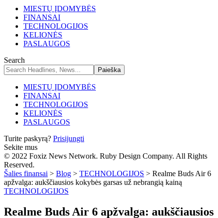
MIESTŲ ĮDOMYBĖS
FINANSAI
TECHNOLOGIJOS
KELIONĖS
PASLAUGOS
Search
MIESTŲ ĮDOMYBĖS
FINANSAI
TECHNOLOGIJOS
KELIONĖS
PASLAUGOS
Turite paskyrą?
Prisijungti
Sekite mus
© 2022 Foxiz News Network. Ruby Design Company. All Rights
Reserved.
Šalies finansai
>
Blog
>
TECHNOLOGIJOS
>
Realme Buds Air 6
apžvalga: aukščiausios kokybės garsas už nebrangią kainą
TECHNOLOGIJOS
Realme Buds Air 6 apžvalga: aukščiausios