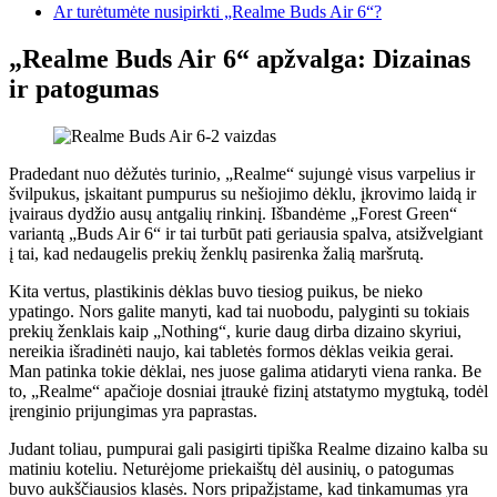
Ar turėtumėte nusipirkti „Realme Buds Air 6“?
„Realme Buds Air 6“ apžvalga
: Dizainas
ir patogumas
Pradedant nuo dėžutės turinio, „Realme“ sujungė visus varpelius ir
švilpukus, įskaitant pumpurus su nešiojimo dėklu, įkrovimo laidą ir
įvairaus dydžio ausų antgalių rinkinį. Išbandėme „Forest Green“
variantą „Buds Air 6“ ir tai turbūt pati geriausia spalva, atsižvelgiant
į tai, kad nedaugelis prekių ženklų pasirenka žalią maršrutą.
Kita vertus, plastikinis dėklas buvo tiesiog puikus, be nieko
ypatingo. Nors galite manyti, kad tai nuobodu, palyginti su tokiais
prekių ženklais kaip „Nothing“, kurie daug dirba dizaino skyriui,
nereikia išradinėti naujo, kai tabletės formos dėklas veikia gerai.
Man patinka tokie dėklai, nes juose galima atidaryti viena ranka. Be
to, „Realme“ apačioje dosniai įtraukė fizinį atstatymo mygtuką, todėl
įrenginio prijungimas yra paprastas.
Judant toliau, pumpurai gali pasigirti tipiška Realme dizaino kalba su
matiniu koteliu. Neturėjome priekaištų dėl ausinių, o patogumas
buvo aukščiausios klasės. Nors pripažįstame, kad tinkamumas yra