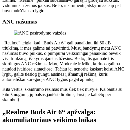
Laimei, „Realme“ puikiai subalansavo garsą ir girdėjau aukštus,
vidutinius ir žemus garsus. Be to, instrumentų atskyrimas taip pat
buvo aukščiausio lygio.
ANC našumas
„Realme“ teigia, kad „Buds Air 6“ gali panaikinti iki 50 dB
triukšmą, ir mes galime tai patvirtinti. Mūsų bandymų metu ANC
našumas buvo puikus, o pumpurai veiksmingai panaikino beveik
visą triukšmą, išskyrus garsius ūžesius. Be to, jūs gaunate tris
skirtingus ANC režimus: Max, Moderate ir Mild, kuriuos galima
naudoti įvairiose situacijose. Tačiau jei nenorite kaskart keisti ANC
lygių, galite tiesiog įjungti ausines į išmanųjį režimą, kuris
automatiškai koreguoja ANC lygius pagal aplinką.
Kita vertus, skaidrumo režimas mus šiek tiek nuvylė. Kalbantis su
kitu žmogumi, jų balsas jautėsi dirbtinis, tarsi jie kalbėtų per
skambutį.
„Realme Buds Air 6“ apžvalga:
akumuliatoriaus veikimo laikas