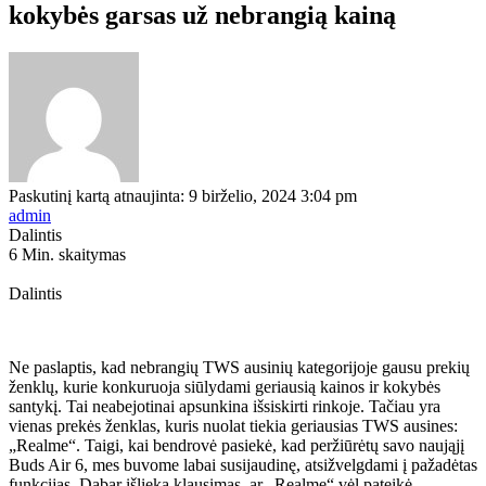
kokybės garsas už nebrangią kainą
Paskutinį kartą atnaujinta: 9 birželio, 2024 3:04 pm
admin
Dalintis
6 Min. skaitymas
Dalintis
Ne paslaptis, kad nebrangių TWS ausinių kategorijoje gausu prekių
ženklų, kurie konkuruoja siūlydami geriausią kainos ir kokybės
santykį. Tai neabejotinai apsunkina išsiskirti rinkoje. Tačiau yra
vienas prekės ženklas, kuris nuolat tiekia geriausias TWS ausines:
„Realme“. Taigi, kai bendrovė pasiekė, kad peržiūrėtų savo naująjį
Buds Air 6, mes buvome labai susijaudinę, atsižvelgdami į pažadėtas
funkcijas. Dabar išlieka klausimas, ar „Realme“ vėl pateikė