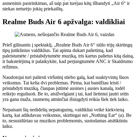
asmeninis pasirinkimas, aš taip pat turėjau kitų išbandyti „Air 6“ ir
niekas neturėjo jokių priekaištų.
Realme Buds Air 6 apžvalga: valdikliai
Prieš gilinantis į spektaklį, „Realme Buds Air 6“ siūlo trijų skirtingų
tipų jutiklinius valdiklius. Tai apima dukart palietimą, kad
paleistumėte / pristabdytumėte muziką, tris kartus palietus kitą dainą,
ir bakstelėjimą ir palaikykite, kad perjungtumėte ANC ir Skaidrumo
režimus.
Naudotojai turi paliesti viršutinį stiebo galą, kad suaktyvintų šiuos
veiksmus. Tai kelia dvi problemas. Pirma, kai bandžiau leisti /
pristabdyti muziką, čiaupas įstūmė ausines į ausies kanalą, todėl
reikėjo reguliuoti. Be to, atsižvelgiant į tai, kad lietimui jautri sritis
yra gana maža, raumenų atminčiai išsiugdyti reikia šiek tiek laiko.
Nepaisant šių nedidelių nepatogumų, valdikliai veikė kiekvieną
kartą, kai atlikdavau veiksmus, skirtingai nei „Nothing Ear“ (a). Be
to, nesusidūriau su muzikos problemomis, sustodamas atsitiktiniu
laiku.