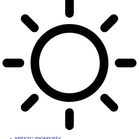
MIESTŲ ĮDOMYBĖS