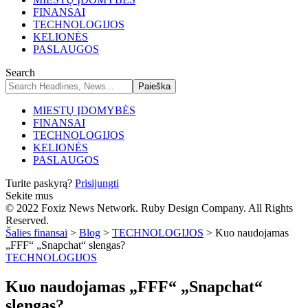
FINANSAI
TECHNOLOGIJOS
KELIONĖS
PASLAUGOS
Search
MIESTŲ ĮDOMYBĖS
FINANSAI
TECHNOLOGIJOS
KELIONĖS
PASLAUGOS
Turite paskyrą?
Prisijungti
Sekite mus
© 2022 Foxiz News Network. Ruby Design Company. All Rights
Reserved.
Šalies finansai
>
Blog
>
TECHNOLOGIJOS
>
Kuo naudojamas
„FFF“ „Snapchat“ slengas?
TECHNOLOGIJOS
Kuo naudojamas „FFF“ „Snapchat“
slengas?