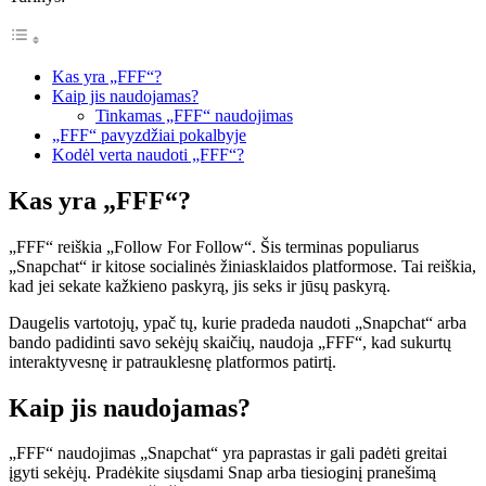
Kas yra „FFF“?
Kaip jis naudojamas?
Tinkamas „FFF“ naudojimas
„FFF“ pavyzdžiai pokalbyje
Kodėl verta naudoti „FFF“?
Kas yra „FFF“?
„FFF“ reiškia „Follow For Follow“. Šis terminas populiarus
„Snapchat“ ir kitose socialinės žiniasklaidos platformose. Tai reiškia,
kad jei sekate kažkieno paskyrą, jis seks ir jūsų paskyrą.
Daugelis vartotojų, ypač tų, kurie pradeda naudoti „Snapchat“ arba
bando padidinti savo sekėjų skaičių, naudoja „FFF“, kad sukurtų
interaktyvesnę ir patrauklesnę platformos patirtį.
Kaip jis naudojamas?
„FFF“ naudojimas „Snapchat“ yra paprastas ir gali padėti greitai
įgyti sekėjų. Pradėkite siųsdami Snap arba tiesioginį pranešimą