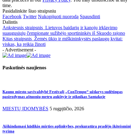
time.
Pasidalinkite šiuo straipsniu
Facebook
Twitter
Nukopijuoti nuorodą
Spausdinti
Dalintis
Ankstesnis straipsnis
Lietuvos baidarių ir kanojų irklavimo
suaugusiųjų čempionate sužibėjo sportininkės iš Skuodo rajono
Kitas straipsnis
Žemės ūkio ir miškininkystės paslaugų kvitai:
viskas, ką reikia žinoti
- Advertisement -
Paskutinės naujienos
Kauno miesto savivaldybė Festivalį „ConTempo“ uždarys sudėtingas
pasirodymas aštuonių metrų aukštyje ir piknikas Santakoje
MIESTŲ ĮDOMYBĖS
5 rugpjūčio, 2026
Aiškindamasi kūdikio mirties aplinkybes, prokuratūra pradėjo ikiteisminį
tyrimą