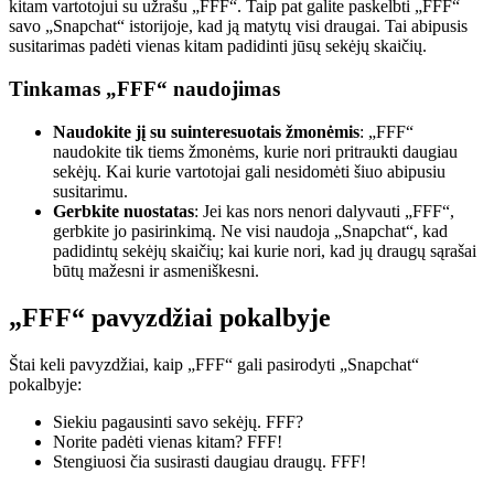
kitam vartotojui su užrašu „FFF“. Taip pat galite paskelbti „FFF“
savo „Snapchat“ istorijoje, kad ją matytų visi draugai. Tai abipusis
susitarimas padėti vienas kitam padidinti jūsų sekėjų skaičių.
Tinkamas „FFF“ naudojimas
Naudokite jį su suinteresuotais žmonėmis
: „FFF“
naudokite tik tiems žmonėms, kurie nori pritraukti daugiau
sekėjų. Kai kurie vartotojai gali nesidomėti šiuo abipusiu
susitarimu.
Gerbkite nuostatas
: Jei kas nors nenori dalyvauti „FFF“,
gerbkite jo pasirinkimą. Ne visi naudoja „Snapchat“, kad
padidintų sekėjų skaičių; kai kurie nori, kad jų draugų sąrašai
būtų mažesni ir asmeniškesni.
„FFF“ pavyzdžiai pokalbyje
Štai keli pavyzdžiai, kaip „FFF“ gali pasirodyti „Snapchat“
pokalbyje:
Siekiu pagausinti savo sekėjų. FFF?
Norite padėti vienas kitam? FFF!
Stengiuosi čia susirasti daugiau draugų. FFF!