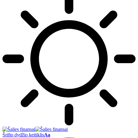
Šrifto dydžio keitiklis
Aa