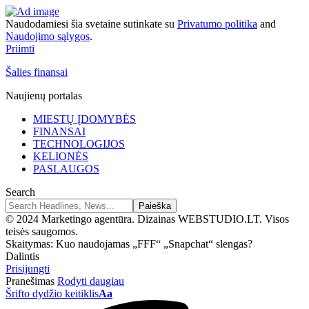
Naudodamiesi šia svetaine sutinkate su
Privatumo politika
and
Naudojimo sąlygos
.
Priimti
Šalies finansai
Naujienų portalas
MIESTŲ ĮDOMYBĖS
FINANSAI
TECHNOLOGIJOS
KELIONĖS
PASLAUGOS
Search
© 2024 Marketingo agentūra. Dizainas WEBSTUDIO.LT. Visos
teisės saugomos.
Skaitymas:
Kuo naudojamas „FFF“ „Snapchat“ slengas?
Dalintis
Prisijungti
Pranešimas
Rodyti daugiau
Šrifto dydžio keitiklis
Aa