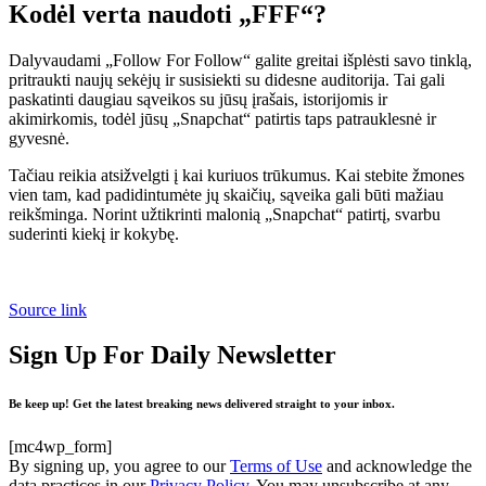
Kodėl verta naudoti „FFF“?
Dalyvaudami „Follow For Follow“ galite greitai išplėsti savo tinklą,
pritraukti naujų sekėjų ir susisiekti su didesne auditorija. Tai gali
paskatinti daugiau sąveikos su jūsų įrašais, istorijomis ir
akimirkomis, todėl jūsų „Snapchat“ patirtis taps patrauklesnė ir
gyvesnė.
Tačiau reikia atsižvelgti į kai kuriuos trūkumus. Kai stebite žmones
vien tam, kad padidintumėte jų skaičių, sąveika gali būti mažiau
reikšminga. Norint užtikrinti malonią „Snapchat“ patirtį, svarbu
suderinti kiekį ir kokybę.
Source link
Sign Up For Daily Newsletter
Be keep up! Get the latest breaking news delivered straight to your inbox.
[mc4wp_form]
By signing up, you agree to our
Terms of Use
and acknowledge the
data practices in our
Privacy Policy
. You may unsubscribe at any