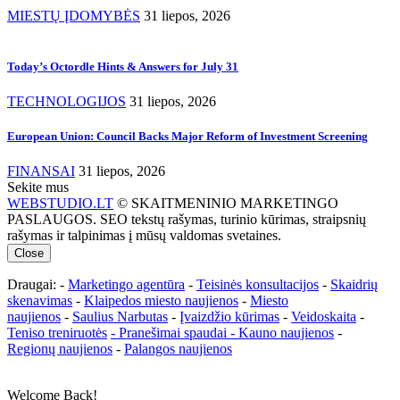
MIESTŲ ĮDOMYBĖS
31 liepos, 2026
Today’s Octordle Hints & Answers for July 31
TECHNOLOGIJOS
31 liepos, 2026
European Union: Council Backs Major Reform of Investment Screening
FINANSAI
31 liepos, 2026
Sekite mus
WEBSTUDIO.LT
© SKAITMENINIO MARKETINGO
PASLAUGOS. SEO tekstų rašymas, turinio kūrimas, straipsnių
rašymas ir talpinimas į mūsų valdomas svetaines.
Close
Draugai: -
Marketingo agentūra
-
Teisinės konsultacijos
-
Skaidrių
skenavimas
-
Klaipedos miesto naujienos
-
Miesto
naujienos
-
Saulius Narbutas
-
Įvaizdžio kūrimas
-
Veidoskaita
-
Teniso treniruotės
- Pranešimai spaudai -
Kauno naujienos
-
Regionų naujienos
-
Palangos naujienos
Welcome Back!