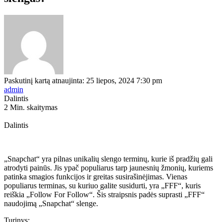
Paskutinį kartą atnaujinta: 25 liepos, 2024 7:30 pm
admin
Dalintis
2 Min. skaitymas
Dalintis
„Snapchat“ yra pilnas unikalių slengo terminų, kurie iš pradžių gali
atrodyti painūs. Jis ypač populiarus tarp jaunesnių žmonių, kuriems
patinka smagios funkcijos ir greitas susirašinėjimas. Vienas
populiarus terminas, su kuriuo galite susidurti, yra „FFF“, kuris
reiškia „Follow For Follow“. Šis straipsnis padės suprasti „FFF“
naudojimą „Snapchat“ slenge.
Turinys: