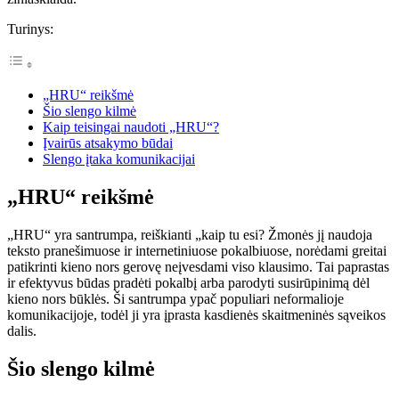
Turinys:
„HRU“ reikšmė
Šio slengo kilmė
Kaip teisingai naudoti „HRU“?
Įvairūs atsakymo būdai
Slengo įtaka komunikacijai
„HRU“ reikšmė
„HRU“ yra santrumpa, reiškianti „kaip tu esi? Žmonės jį naudoja
teksto pranešimuose ir internetiniuose pokalbiuose, norėdami greitai
patikrinti kieno nors gerovę neįvesdami viso klausimo. Tai paprastas
ir efektyvus būdas pradėti pokalbį arba parodyti susirūpinimą dėl
kieno nors būklės. Ši santrumpa ypač populiari neformalioje
komunikacijoje, todėl ji yra įprasta kasdienės skaitmeninės sąveikos
dalis.
Šio slengo kilmė