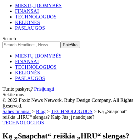
MIESTŲ ĮDOMYBĖS
FINANSAI
TECHNOLOGIJOS
KELIONĖS
PASLAUGOS
Search
MIESTŲ ĮDOMYBĖS
FINANSAI
TECHNOLOGIJOS
KELIONĖS
PASLAUGOS
Turite paskyrą?
Prisijungti
Sekite mus
© 2022 Foxiz News Network. Ruby Design Company. All Rights
Reserved.
Šalies finansai
>
Blog
>
TECHNOLOGIJOS
>
Ką „Snapchat“
reiškia „HRU“ slengas? Kaip Jūs jį naudojate?
TECHNOLOGIJOS
Ką „Snapchat“ reiškia „HRU“ slengas?