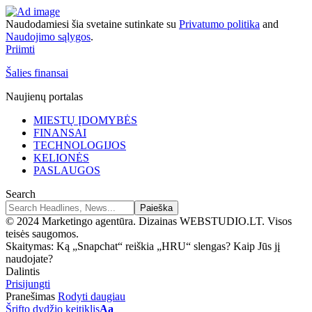
Naudodamiesi šia svetaine sutinkate su
Privatumo politika
and
Naudojimo sąlygos
.
Priimti
Šalies finansai
Naujienų portalas
MIESTŲ ĮDOMYBĖS
FINANSAI
TECHNOLOGIJOS
KELIONĖS
PASLAUGOS
Search
© 2024 Marketingo agentūra. Dizainas WEBSTUDIO.LT. Visos
teisės saugomos.
Skaitymas:
Ką „Snapchat“ reiškia „HRU“ slengas? Kaip Jūs jį
naudojate?
Dalintis
Prisijungti
Pranešimas
Rodyti daugiau
Šrifto dydžio keitiklis
Aa