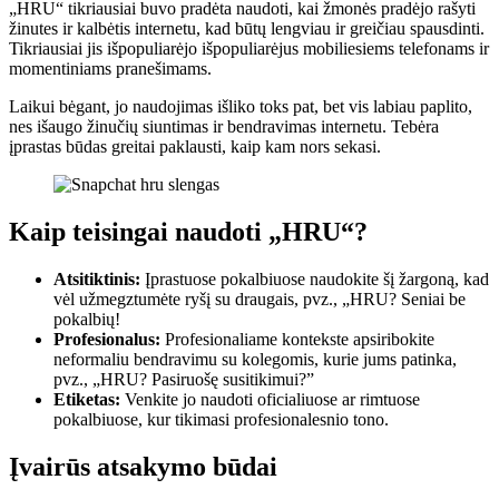
„HRU“ tikriausiai buvo pradėta naudoti, kai žmonės pradėjo rašyti
žinutes ir kalbėtis internetu, kad būtų lengviau ir greičiau spausdinti.
Tikriausiai jis išpopuliarėjo išpopuliarėjus mobiliesiems telefonams ir
momentiniams pranešimams.
Laikui bėgant, jo naudojimas išliko toks pat, bet vis labiau paplito,
nes išaugo žinučių siuntimas ir bendravimas internetu. Tebėra
įprastas būdas greitai paklausti, kaip kam nors sekasi.
Kaip teisingai naudoti „HRU“?
Atsitiktinis:
Įprastuose pokalbiuose naudokite šį žargoną, kad
vėl užmegztumėte ryšį su draugais, pvz., „HRU? Seniai be
pokalbių!
Profesionalus:
Profesionaliame kontekste apsiribokite
neformaliu bendravimu su kolegomis, kurie jums patinka,
pvz., „HRU? Pasiruošę susitikimui?”
Etiketas:
Venkite jo naudoti oficialiuose ar rimtuose
pokalbiuose, kur tikimasi profesionalesnio tono.
Įvairūs atsakymo būdai