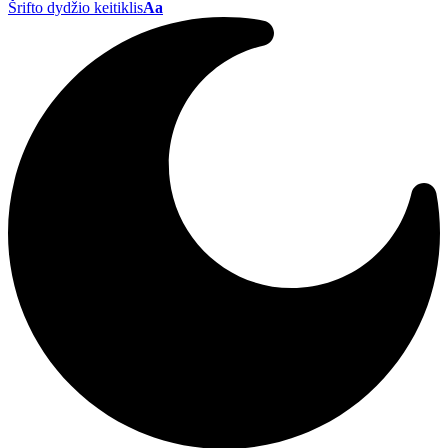
Šrifto dydžio keitiklis
Aa