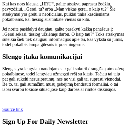
Kai kas nors klausia „HRU“, galite atsakyti paprastu žodžiu,
pavyzdžiui, „Gerai, tu? arba „Man viskas gerai, o kaip tu?” Šie
atsakymai yra greiti ir neoficialūs, puikiai tinka kasdieniams
pokalbiams, kai tiesiog susitinkate vienas su kitu.
Jei norite pasidalyti daugiau, galite pasakyti kažką panašaus į:
„Gerai sekasi, tiesiog užsiėmęs darbu. O kaip tau?” Toks atsakymas
suteikia šiek tiek daugiau informacijos apie tai, kas vyksta su jumis,
todėl pokalbis tampa gilesnis ir prasmingesnis.
Slengo įtaka komunikacijai
Slengas yra lengviau naudojamas ir gali sukurti draugišką atmosferą
pokalbiuose, todėl lengviau užmegzti ryšį su kitais. Tačiau tai taip
pat gali sukelti nesusipratimų, nes ne visi gali tai suprasti vienodai.
Be to, tai gali sumažinti mūsų gebėjimą bendrauti formaliai, o tai
labai svarbu tokiose situacijose kaip darbas ar rimtos diskusijos.
Source link
Sign Up For Daily Newsletter