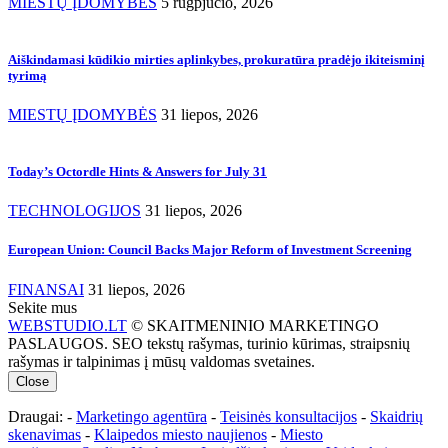
MIESTŲ ĮDOMYBĖS
5 rugpjūčio, 2026
Aiškindamasi kūdikio mirties aplinkybes, prokuratūra pradėjo ikiteisminį
tyrimą
MIESTŲ ĮDOMYBĖS
31 liepos, 2026
Today’s Octordle Hints & Answers for July 31
TECHNOLOGIJOS
31 liepos, 2026
European Union: Council Backs Major Reform of Investment Screening
FINANSAI
31 liepos, 2026
Sekite mus
WEBSTUDIO.LT
© SKAITMENINIO MARKETINGO
PASLAUGOS. SEO tekstų rašymas, turinio kūrimas, straipsnių
rašymas ir talpinimas į mūsų valdomas svetaines.
Close
Draugai: -
Marketingo agentūra
-
Teisinės konsultacijos
-
Skaidrių
skenavimas
-
Klaipedos miesto naujienos
-
Miesto