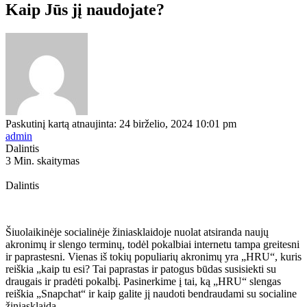
Kaip Jūs jį naudojate?
Paskutinį kartą atnaujinta: 24 birželio, 2024 10:01 pm
admin
Dalintis
3 Min. skaitymas
Dalintis
Šiuolaikinėje socialinėje žiniasklaidoje nuolat atsiranda naujų
akronimų ir slengo terminų, todėl pokalbiai internetu tampa greitesni
ir paprastesni. Vienas iš tokių populiarių akronimų yra „HRU“, kuris
reiškia „kaip tu esi? Tai paprastas ir patogus būdas susisiekti su
draugais ir pradėti pokalbį. Pasinerkime į tai, ką „HRU“ slengas
reiškia „Snapchat“ ir kaip galite jį naudoti bendraudami su socialine
žiniasklaida.