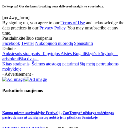
Be keep up! Get the latest breaking news delivered straight to your inbox.
[mc4wp_form]
By signing up, you agree to our
Terms of Use
and acknowledge the
data practices in our
Privacy Policy
. You may unsubscribe at any
time.
Pasidalinkite šiuo straipsniu
Facebook
Twitter
Nukopijuoti nuorodą
Spausdinti
Dalintis
Ankstesnis straipsnis
Tapytojos Aistės Bugailiškytės kūryboje –
aristokratiška dvasia
Kitas straipsnis
Šeimos atostogų patarimai šių metų pertraukoms
mokykloje
- Advertisement -
Paskutinės naujienos
Kauno miesto savivaldybė Festivalį „ConTempo“ uždarys sudėtingas
pasirodymas aštuonių metrų aukštyje ir piknikas Santakoje