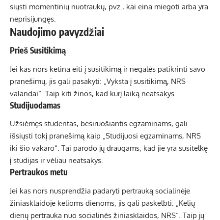
siųsti momentinių nuotraukų, pvz., kai eina miegoti arba yra
neprisijungęs.
Naudojimo pavyzdžiai
Prieš Susitikimą
Jei kas nors ketina eiti į susitikimą ir negalės patikrinti savo
pranešimų, jis gali pasakyti: „Vyksta į susitikimą, NRS
valandai“. Taip kiti žinos, kad kurį laiką neatsakys.
Studijuodamas
Užsiėmęs studentas, besiruošiantis egzaminams, gali
išsiųsti tokį pranešimą kaip „Studijuosi egzaminams, NRS
iki šio vakaro“. Tai parodo jų draugams, kad jie yra susitelkę
į studijas ir vėliau neatsakys.
Pertraukos metu
Jei kas nors nusprendžia padaryti pertrauką socialinėje
žiniasklaidoje kelioms dienoms, jis gali paskelbti: „Kelių
dienų pertrauka nuo socialinės žiniasklaidos, NRS“. Taip jų