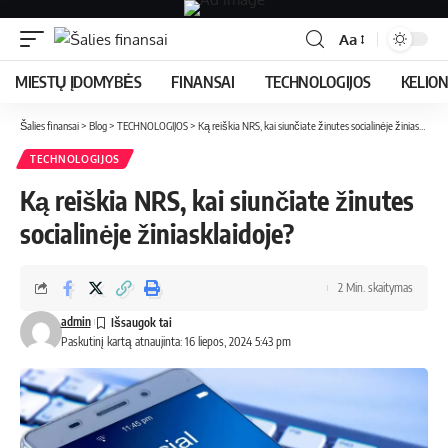
Aa
MIESTŲ ĮDOMYBĖS
FINANSAI
TECHNOLOGIJOS
KELIO
Šalies finansai
>
Blog
>
TECHNOLOGIJOS
>
Ką reiškia NRS, kai siunčiate žinutes socialinėje žiniasklaidoje?
TECHNOLOGIJOS
Ką reiškia NRS, kai siunčiate žinutes
socialinėje žiniasklaidoje?
2 Min. skaitymas
admin
Paskutinį kartą atnaujinta: 16 liepos, 2024 5:43 pm