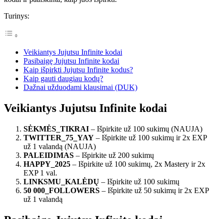
Turinys:
Veikiantys Jujutsu Infinite kodai
Pasibaigę Jujutsu Infinite kodai
Kaip išpirkti Jujutsu Infinite kodus?
Kaip gauti daugiau kodų?
Dažnai užduodami klausimai (DUK)
Veikiantys Jujutsu Infinite kodai
SĖKMĖS_TIKRAI
– Išpirkite už 100 sukimų (NAUJA)
TWITTER_75_YAY
– Išpirkite už 100 sukimų ir 2x EXP
už 1 valandą (NAUJA)
PALEIDIMAS
– Išpirkite už 200 sukimų
HAPPY_2025
– Išpirkite už 100 sukimų, 2x Mastery ir 2x
EXP 1 val.
LINKSMU_KALĖDŲ
– Išpirkite už 100 sukimų
50 000_FOLLOWERS
– Išpirkite už 50 sukimų ir 2x EXP
už 1 valandą