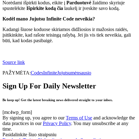
Norėdami išpirkti kodus, eikite į
Parduotuvė
žaidimo skyriuje
spustelėkite
Išpirkite kodą čia
laukelį ir įveskite savo kodą.
Kodėl mano Jujutsu Infinite Code neveikia?
Kadangi šiuose koduose skiriamos didžiosios ir mažosios raidės,
įsitikinkite, kad rašote teisingą rašybą. Jei jis vis tiek neveikia, gali
būti, kad kodas pasibaigė.
Source link
PAŽYMĖTA:
Codes
Infinite
Jujutsu
mėn
sausio
Sign Up For Daily Newsletter
Be keep up! Get the latest breaking news delivered straight to your inbox.
[mc4wp_form]
By signing up, you agree to our
Terms of Use
and acknowledge the
data practices in our
Privacy Policy
. You may unsubscribe at any
time.
Pasidalinkite šiuo straipsniu