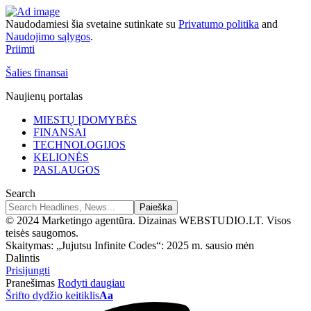
Naudodamiesi šia svetaine sutinkate su
Privatumo politika
and
Naudojimo sąlygos
.
Priimti
Šalies finansai
Naujienų portalas
MIESTŲ ĮDOMYBĖS
FINANSAI
TECHNOLOGIJOS
KELIONĖS
PASLAUGOS
Search
© 2024 Marketingo agentūra. Dizainas WEBSTUDIO.LT. Visos
teisės saugomos.
Skaitymas:
„Jujutsu Infinite Codes“: 2025 m. sausio mėn
Dalintis
Prisijungti
Pranešimas
Rodyti daugiau
Šrifto dydžio keitiklis
Aa