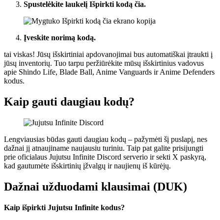
Spustelėkite laukelį Išpirkti kodą čia.
Įveskite norimą kodą.
tai viskas! Jūsų išskirtiniai apdovanojimai bus automatiškai įtraukti į
jūsų inventorių. Tuo tarpu peržiūrėkite mūsų išskirtinius vadovus
apie Shindo Life, Blade Ball, Anime Vanguards ir Anime Defenders
kodus.
Kaip gauti daugiau kodų?
Lengviausias būdas gauti daugiau kodų – pažymėti šį puslapį, nes
dažnai jį atnaujiname naujausiu turiniu. Taip pat galite prisijungti
prie oficialaus Jujutsu Infinite Discord serverio ir sekti X paskyrą,
kad gautumėte išskirtinių įžvalgų ir naujienų iš kūrėjų.
Dažnai užduodami klausimai (DUK)
Kaip išpirkti Jujutsu Infinite kodus?