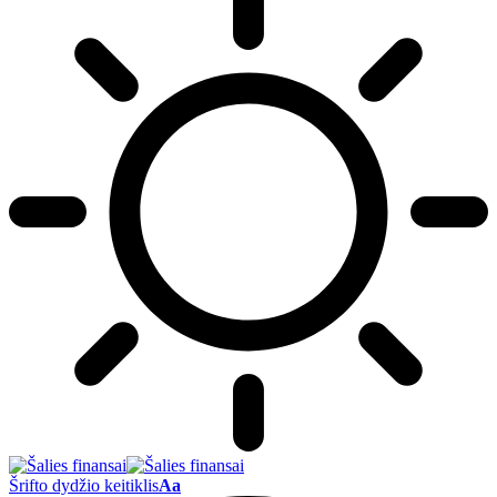
Šrifto dydžio keitiklis
Aa