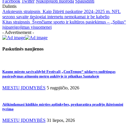
Facebook
Twitter
Nukopijuoti nuorodą
Spausdinti
Dalintis
Ankstesnis straipsnis
Kaip žiūrėti paskutinę 2024–2025 m. NFL
sezono savaitę tiesiogiai internetu nemokamai ir be kabelio
Kitas straipsnis
Švenčiame sporto ir kultūros pasiekimus – „Splius“
įsipareigojimas visuomenei
- Advertisement -
Paskutinės naujienos
Kauno miesto savivaldybė Festivalį „ConTempo“ uždarys sudėtingas
pasirodymas aštuonių metrų aukštyje ir piknikas Santakoje
MIESTŲ ĮDOMYBĖS
5 rugpjūčio, 2026
Aiškindamasi kūdikio mirties aplinkybes, prokuratūra pradėjo ikiteisminį
tyrimą
MIESTŲ ĮDOMYBĖS
31 liepos, 2026