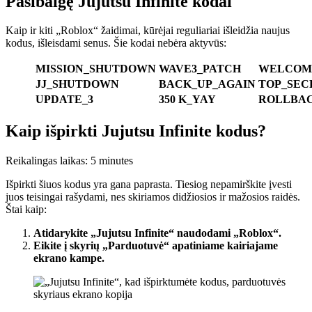
Pasibaigę Jujutsu Infinite kodai
Kaip ir kiti „Roblox“ žaidimai, kūrėjai reguliariai išleidžia naujus
kodus, išleisdami senus. Šie kodai nebėra aktyvūs:
MISSION_SHUTDOWN
WAVE3_PATCH
WELCOM
JJ_SHUTDOWN
BACK_UP_AGAIN
TOP_SEC
UPDATE_3
350 K_YAY
ROLLBA
Kaip išpirkti Jujutsu Infinite kodus?
Reikalingas laikas:
5 minutes
Išpirkti šiuos kodus yra gana paprasta. Tiesiog nepamirškite įvesti
juos teisingai rašydami, nes skiriamos didžiosios ir mažosios raidės.
Štai kaip:
Atidarykite „Jujutsu Infinite“ naudodami „Roblox“.
Eikite į skyrių „Parduotuvė“ apatiniame kairiajame
ekrano kampe.