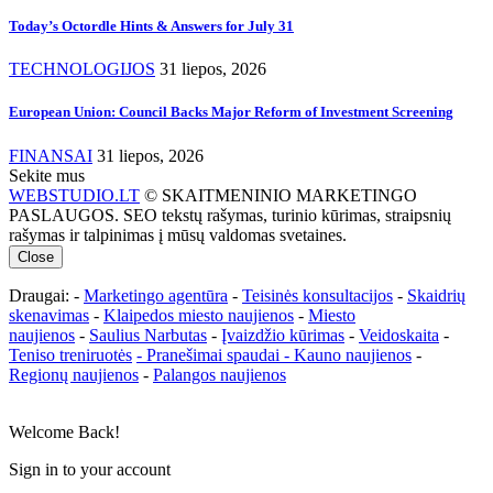
Today’s Octordle Hints & Answers for July 31
TECHNOLOGIJOS
31 liepos, 2026
European Union: Council Backs Major Reform of Investment Screening
FINANSAI
31 liepos, 2026
Sekite mus
WEBSTUDIO.LT
© SKAITMENINIO MARKETINGO
PASLAUGOS. SEO tekstų rašymas, turinio kūrimas, straipsnių
rašymas ir talpinimas į mūsų valdomas svetaines.
Close
Draugai: -
Marketingo agentūra
-
Teisinės konsultacijos
-
Skaidrių
skenavimas
-
Klaipedos miesto naujienos
-
Miesto
naujienos
-
Saulius Narbutas
-
Įvaizdžio kūrimas
-
Veidoskaita
-
Teniso treniruotės
- Pranešimai spaudai -
Kauno naujienos
-
Regionų naujienos
-
Palangos naujienos
Welcome Back!
Sign in to your account