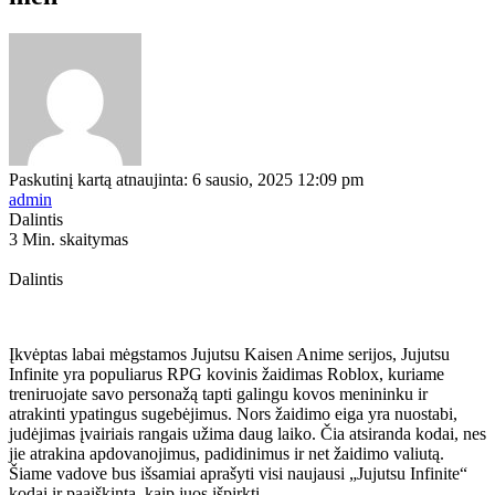
Paskutinį kartą atnaujinta: 6 sausio, 2025 12:09 pm
admin
Dalintis
3 Min. skaitymas
Dalintis
Įkvėptas labai mėgstamos Jujutsu Kaisen Anime serijos, Jujutsu
Infinite yra populiarus RPG kovinis žaidimas Roblox, kuriame
treniruojate savo personažą tapti galingu kovos menininku ir
atrakinti ypatingus sugebėjimus. Nors žaidimo eiga yra nuostabi,
judėjimas įvairiais rangais užima daug laiko. Čia atsiranda kodai, nes
jie atrakina apdovanojimus, padidinimus ir net žaidimo valiutą.
Šiame vadove bus išsamiai aprašyti visi naujausi „Jujutsu Infinite“
kodai ir paaiškinta, kaip juos išpirkti.