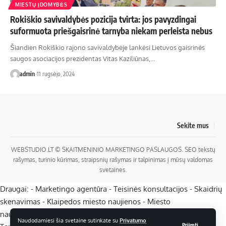
MIESTŲ ĮDOMYBĖS
Rokiškio savivaldybės pozicija tvirta: jos pavyzdingai
suformuota priešgaisrinė tarnyba niekam perleista nebus
Šiandien Rokiškio rajono savivaldybėje lankėsi Lietuvos gaisrinės
saugos asociacijos prezidentas Vitas Kaziliūnas,…
admin
11 rugsėjo, 2024
Sekite mus
WEBSTUDIO.LT
© SKAITMENINIO MARKETINGO PASLAUGOS. SEO tekstų
rašymas, turinio kūrimas, straipsnių rašymas ir talpinimas į mūsų valdomas
svetaines.
Draugai: -
Marketingo agentūra
-
Teisinės konsultacijos
-
Skaidrių
skenavimas
-
Klaipedos miesto naujienos
-
Miesto
naujienos
-
Saulius Narbutas
-
Įvaizdžio kūrimas
-
Veidoskaita
-
Naudodamiesi šia svetaine sutinkate su
Privatumo
Priimti