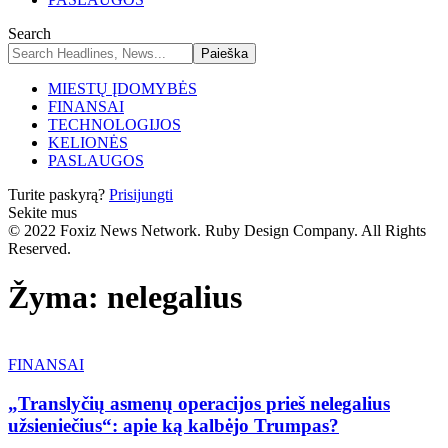
Search
MIESTŲ ĮDOMYBĖS
FINANSAI
TECHNOLOGIJOS
KELIONĖS
PASLAUGOS
Turite paskyrą?
Prisijungti
Sekite mus
© 2022 Foxiz News Network. Ruby Design Company. All Rights
Reserved.
Žyma:
nelegalius
FINANSAI
„Translyčių asmenų operacijos prieš nelegalius
užsieniečius“: apie ką kalbėjo Trumpas?