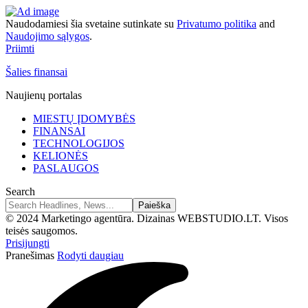
Naudodamiesi šia svetaine sutinkate su
Privatumo politika
and
Naudojimo sąlygos
.
Priimti
Šalies finansai
Naujienų portalas
MIESTŲ ĮDOMYBĖS
FINANSAI
TECHNOLOGIJOS
KELIONĖS
PASLAUGOS
Search
© 2024 Marketingo agentūra. Dizainas WEBSTUDIO.LT. Visos
teisės saugomos.
Prisijungti
Pranešimas
Rodyti daugiau