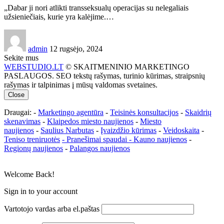
„Dabar ji nori atlikti transseksualų operacijas su nelegaliais
užsieniečiais, kurie yra kalėjime.…
admin
12 rugsėjo, 2024
Sekite mus
WEBSTUDIO.LT
© SKAITMENINIO MARKETINGO
PASLAUGOS. SEO tekstų rašymas, turinio kūrimas, straipsnių
rašymas ir talpinimas į mūsų valdomas svetaines.
Close
Draugai: -
Marketingo agentūra
-
Teisinės konsultacijos
-
Skaidrių
skenavimas
-
Klaipedos miesto naujienos
-
Miesto
naujienos
-
Saulius Narbutas
-
Įvaizdžio kūrimas
-
Veidoskaita
-
Teniso treniruotės
- Pranešimai spaudai -
Kauno naujienos
-
Regionų naujienos
-
Palangos naujienos
Welcome Back!
Sign in to your account
Vartotojo vardas arba el.paštas