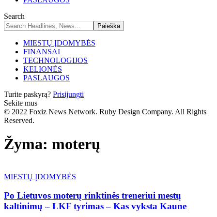
Search
MIESTŲ ĮDOMYBĖS
FINANSAI
TECHNOLOGIJOS
KELIONĖS
PASLAUGOS
Turite paskyrą?
Prisijungti
Sekite mus
© 2022 Foxiz News Network. Ruby Design Company. All Rights
Reserved.
Žyma:
moterų
MIESTŲ ĮDOMYBĖS
Po Lietuvos moterų rinktinės treneriui mestų
kaltinimų – LKF tyrimas – Kas vyksta Kaune