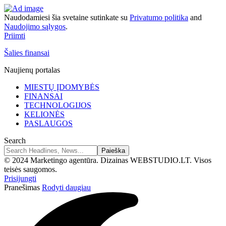
Naudodamiesi šia svetaine sutinkate su
Privatumo politika
and
Naudojimo sąlygos
.
Priimti
Šalies finansai
Naujienų portalas
MIESTŲ ĮDOMYBĖS
FINANSAI
TECHNOLOGIJOS
KELIONĖS
PASLAUGOS
Search
© 2024 Marketingo agentūra. Dizainas WEBSTUDIO.LT. Visos
teisės saugomos.
Prisijungti
Pranešimas
Rodyti daugiau