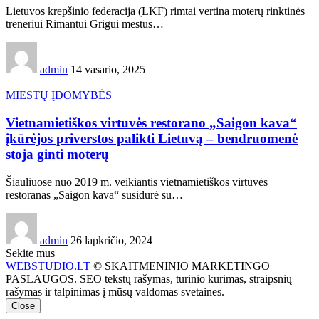
Lietuvos krepšinio federacija (LKF) rimtai vertina moterų rinktinės
treneriui Rimantui Grigui mestus…
admin
14 vasario, 2025
MIESTŲ ĮDOMYBĖS
Vietnamietiškos virtuvės restorano „Saigon kava“
įkūrėjos priverstos palikti Lietuvą – bendruomenė
stoja ginti moterų
Šiauliuose nuo 2019 m. veikiantis vietnamietiškos virtuvės
restoranas „Saigon kava“ susidūrė su…
admin
26 lapkričio, 2024
Sekite mus
WEBSTUDIO.LT
© SKAITMENINIO MARKETINGO
PASLAUGOS. SEO tekstų rašymas, turinio kūrimas, straipsnių
rašymas ir talpinimas į mūsų valdomas svetaines.
Close