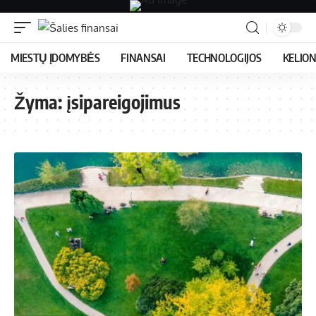
MIESTŲ ĮDOMYBĖS
FINANSAI
TECHNOLOGIJOS
KELIO
Žyma:
įsipareigojimus