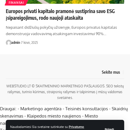
FINANSAI
Europos privati ​​kapitalo pramonė sustiprina savo ESG
įsipareigojimus, rodo naujoji ataskaita
Nepaisant didžiulių pokyčių užsienyje, Europos privatus kapitalas
demonstruoja vadovavimą atsakingam investavimui 90%…
admin
7 kovo, 2025
Sekite mus
WEBSTUDIO.LT
© SKAITMENINIO MARKETINGO PASLAUGOS. SEO tekstų
rašymas, turinio kūrimas, straipsnių rašymas ir talpinimas į mūsų valdomas
svetaines.
Draugai: -
Marketingo agentūra
-
Teisinės konsultacijos
-
Skaidrių
skenavimas
-
Klaipedos miesto naujienos
-
Miesto
naujienos
-
Saulius Narbutas
-
Įvaizdžio kūrimas
-
Veidoskaita
-
Naudodamiesi šia svetaine sutinkate su
Privatumo
Priimti