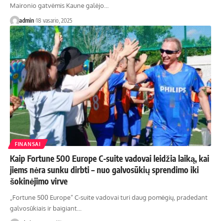
Maironio gatvėmis Kaune galėjo…
admin
18 vasario, 2025
FINANSAI
Kaip Fortune 500 Europe C-suite vadovai leidžia laiką, kai
jiems nėra sunku dirbti – nuo ​​galvosūkių sprendimo iki
šokinėjimo virve
„Fortune 500 Europe“ C-suite vadovai turi daug pomėgių, pradedant
galvosūkiais ir baigiant…