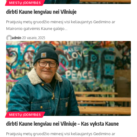
MIESTŲ ĮDOMYBĖS
dirbti Kaune lengviau nei Vilniuje
Praėjusių metų gruodžio mėnesį visi keliaujantys Gedimino ar
Maironio gatvėmis Kaune galėjo…
admin
20 vasario, 2025
MIESTŲ ĮDOMYBĖS
dirbti Kaune lengviau nei Vilniuje – Kas vyksta Kaune
Praėjusių metų gruodžio mėnesį visi keliaujantys Gedimino ar