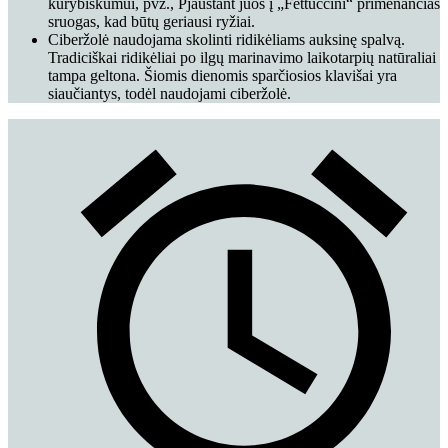
kūrybiškumui, pvz., Pjaustant juos į „Fettuccini“ primenančias
sruogas, kad būtų geriausi ryžiai.
Ciberžolė naudojama skolinti ridikėliams auksinę spalvą.
Tradiciškai ridikėliai po ilgų marinavimo laikotarpių natūraliai
tampa geltona. Šiomis dienomis sparčiosios klavišai yra
siaučiantys, todėl naudojami ciberžolė.