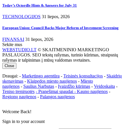
Today’s Octordle Hints & Answers for July 31
TECHNOLOGIJOS
31 liepos, 2026
European Union: Council Backs Major Reform of Investment Screening
FINANSAI
31 liepos, 2026
Sekite mus
WEBSTUDIO.LT
© SKAITMENINIO MARKETINGO
PASLAUGOS. SEO tekstų rašymas, turinio kūrimas, straipsnių
rašymas ir talpinimas į mūsų valdomas svetaines.
Close
Draugai: -
Marketingo agentūra
-
Teisinės konsultacijos
-
Skaidrių
skenavimas
-
Klaipedos miesto naujienos
-
Miesto
naujienos
-
Saulius Narbutas
-
Įvaizdžio kūrimas
-
Veidoskaita
-
Teniso treniruotės
- Pranešimai spaudai -
Kauno naujienos
-
Regionų naujienos
-
Palangos naujienos
Welcome Back!
Sign in to your account