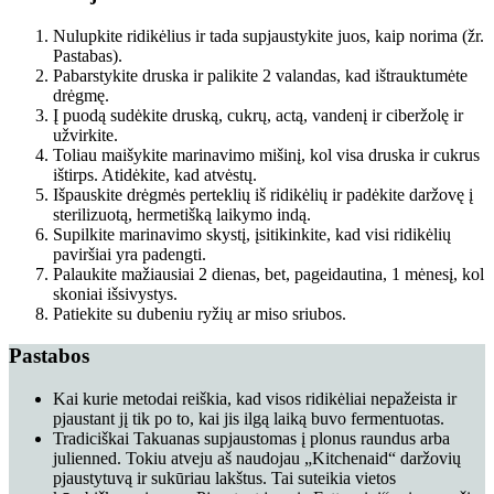
Nulupkite ridikėlius ir tada supjaustykite juos, kaip norima (žr.
Pastabas).
Pabarstykite druska ir palikite 2 valandas, kad ištrauktumėte
drėgmę.
Į puodą sudėkite druską, cukrų, actą, vandenį ir ciberžolę ir
užvirkite.
Toliau maišykite marinavimo mišinį, kol visa druska ir cukrus
ištirps. Atidėkite, kad atvėstų.
Išpauskite drėgmės perteklių iš ridikėlių ir padėkite daržovę į
sterilizuotą, hermetišką laikymo indą.
Supilkite marinavimo skystį, įsitikinkite, kad visi ridikėlių
paviršiai yra padengti.
Palaukite mažiausiai 2 dienas, bet, pageidautina, 1 mėnesį, kol
skoniai išsivystys.
Patiekite su dubeniu ryžių ar miso sriubos.
Pastabos
Kai kurie metodai reiškia, kad visos ridikėliai nepažeista ir
pjaustant jį tik po to, kai jis ilgą laiką buvo fermentuotas.
Tradiciškai Takuanas supjaustomas į plonus raundus arba
julienned. Tokiu atveju aš naudojau „Kitchenaid“ daržovių
pjaustytuvą ir sukūriau lakštus. Tai suteikia vietos