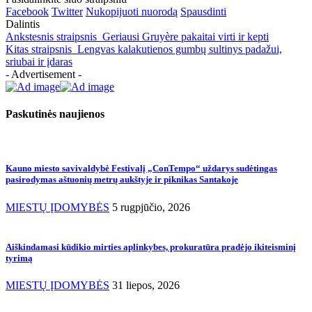
Facebook
Twitter
Nukopijuoti nuorodą
Spausdinti
Dalintis
Ankstesnis straipsnis
Geriausi Gruyère pakaitai virti ir kepti
Kitas straipsnis
Lengvas kalakutienos gumbų sultinys padažui,
sriubai ir įdaras
- Advertisement -
Paskutinės naujienos
Kauno miesto savivaldybė Festivalį „ConTempo“ uždarys sudėtingas
pasirodymas aštuonių metrų aukštyje ir piknikas Santakoje
MIESTŲ ĮDOMYBĖS
5 rugpjūčio, 2026
Aiškindamasi kūdikio mirties aplinkybes, prokuratūra pradėjo ikiteisminį
tyrimą
MIESTŲ ĮDOMYBĖS
31 liepos, 2026