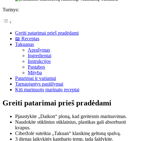
Turinys:
Greiti patarimai prieš pradėdami
📖 Receptas
Takuanas
Aprašymas
Ingredientai
Instrukcijos
Pastabos
Mityba
Patarimai ir variantai
Tarnaujantys pasiūlymai
Kiti marinuotų marinatų receptai
Greiti patarimai prieš pradėdami
Pjaustykite „Daikon“ ploną, kad greitesnis marinavimas.
Naudokite stiklinius stiklainius, plastikas gali absorbuoti
kvapus.
Ciberžolė suteikia „Takuan“ klasikinę geltoną spalvą.
3 dienas laikykitės kambario temp, tada šaldykite.