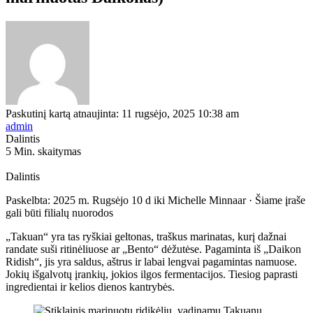
Paskutinį kartą atnaujinta: 11 rugsėjo, 2025 10:38 am
admin
Dalintis
5 Min. skaitymas
Dalintis
Paskelbta:
2025 m. Rugsėjo 10 d
iki
Michelle Minnaar
· Šiame įraše
gali būti filialų nuorodos
„Takuan“ yra tas ryškiai geltonas, traškus marinatas, kurį dažnai
randate suši ritinėliuose ar „Bento“ dėžutėse. Pagaminta iš „Daikon
Ridish“, jis yra saldus, aštrus ir labai lengvai pagamintas namuose.
Jokių išgalvotų įrankių, jokios ilgos fermentacijos. Tiesiog paprasti
ingredientai ir kelios dienos kantrybės.