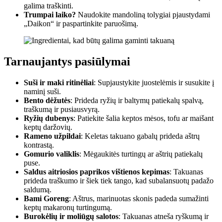
galima traškinti.
Trumpai laiko?
Naudokite mandoliną tolygiai pjaustydami
„Daikon“ ir paspartinkite paruošimą.
Tarnaujantys pasiūlymai
Suši ir maki ritinėliai
: Supjaustykite juostelėmis ir susukite į
naminį suši.
Bento dėžutės
: Prideda ryžių ir baltymų patiekalų spalvą,
traškumą ir pusiausvyrą.
Ryžių dubenys
: Patiekite šalia keptos mėsos, tofu ar maišant
keptų daržovių.
Rameno užpildai
: Keletas takuano gabalų prideda aštrų
kontrastą.
Gomurio valiklis
: Mėgaukitės turtingų ar aštrių patiekalų
puse.
Saldus aitriosios paprikos vištienos kepimas
: Takuanas
prideda traškumo ir šiek tiek tango, kad subalansuotų padažo
saldumą.
Bami Goreng
: Aštrus, marinuotas skonis padeda sumažinti
keptų makaronų turtingumą.
Burokėlių ir moliūgų salotos
: Takuanas atneša ryškumą ir