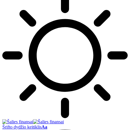
Šrifto dydžio keitiklis
Aa