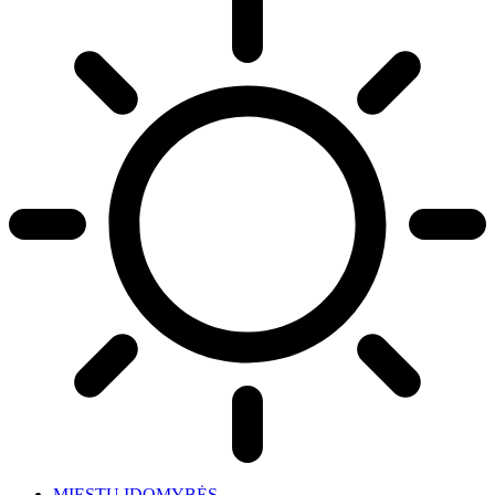
MIESTŲ ĮDOMYBĖS