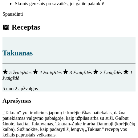
Skonis geresnis po savaitės, jei galite palaukti!
Spausdinti
📖 Receptas
Takuanas
5 žvaigždės
4 žvaigždės
3 žvaigždės
2 žvaigždės
1
žvaigždė
5
nuo
2
apžvalgos
Aprašymas
„Takuan“ yra tradicinis japonų ir korėjietiškas patiekalas, dažnai
patiekiamas valgymo pabaigoje, kaip užpilas arba su suši. Galbūt
žinote, kad tai Takuwanas, Takuan-Zuke ir arba Danmuji (korėjiečių
kalba). Sužinokite, kaip padaryti šį lengvą „Takuan“ receptą vos
keliais paprastais veiksmais.