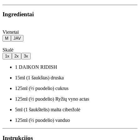
Ingredientai
Vienetai
M
JAV
Skalė
1x
2x
3x
1
DAIKON RIDISH
15
ml
(1 šaukštas)
druska
125
ml
(½ puodelio)
cukrus
125
ml
(½ puodelio)
Ryžių vyno actas
5
ml
(1 šaukštelis)
malta ciberžolė
125
ml
(½ puodelio)
vanduo
Instrukcijos