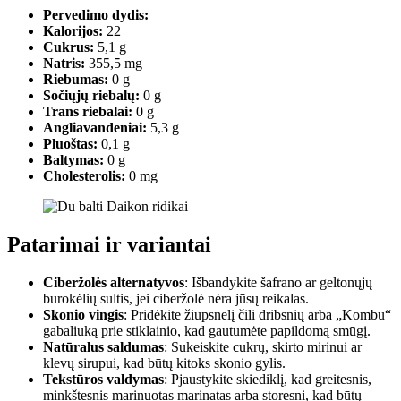
Pervedimo dydis:
Kalorijos:
22
Cukrus:
5,1 g
Natris:
355,5 mg
Riebumas:
0 g
Sočiųjų riebalų:
0 g
Trans riebalai:
0 g
Angliavandeniai:
5,3 g
Pluoštas:
0,1 g
Baltymas:
0 g
Cholesterolis:
0 mg
Patarimai ir variantai
Ciberžolės alternatyvos
: Išbandykite šafrano ar geltonųjų
burokėlių sultis, jei ciberžolė nėra jūsų reikalas.
Skonio vingis
: Pridėkite žiupsnelį čili dribsnių arba „Kombu“
gabaliuką prie stiklainio, kad gautumėte papildomą smūgį.
Natūralus saldumas
: Sukeiskite cukrų, skirto mirinui ar
klevų sirupui, kad būtų kitoks skonio gylis.
Tekstūros valdymas
: Pjaustykite skiediklį, kad greitesnis,
minkštesnis marinuotas marinatas arba storesni, kad būtų