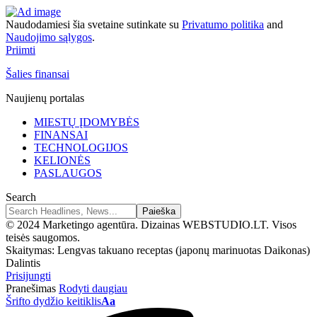
Naudodamiesi šia svetaine sutinkate su
Privatumo politika
and
Naudojimo sąlygos
.
Priimti
Šalies finansai
Naujienų portalas
MIESTŲ ĮDOMYBĖS
FINANSAI
TECHNOLOGIJOS
KELIONĖS
PASLAUGOS
Search
© 2024 Marketingo agentūra. Dizainas WEBSTUDIO.LT. Visos
teisės saugomos.
Skaitymas:
Lengvas takuano receptas (japonų marinuotas Daikonas)
Dalintis
Prisijungti
Pranešimas
Rodyti daugiau
Šrifto dydžio keitiklis
Aa