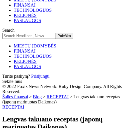
FINANSAI
TECHNOLOGIJOS
KELIONĖS
PASLAUGOS
Search
MIESTŲ ĮDOMYBĖS
FINANSAI
TECHNOLOGIJOS
KELIONĖS
PASLAUGOS
Turite paskyrą?
Prisijungti
Sekite mus
© 2022 Foxiz News Network. Ruby Design Company. All Rights
Reserved.
Šalies finansai
>
Blog
>
RECEPTAI
>
Lengvas takuano receptas
(japonų marinuotas Daikonas)
RECEPTAI
Lengvas takuano receptas (japonų
marinuotas Daikonas)