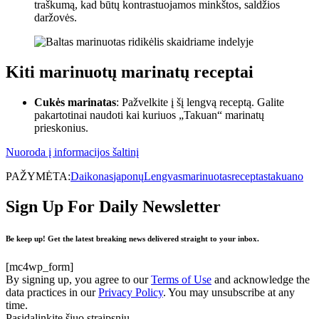
traškumą, kad būtų kontrastuojamos minkštos, saldžios
daržovės.
Kiti marinuotų marinatų receptai
Cukės marinatas
: Pažvelkite į šį lengvą receptą. Galite
pakartotinai naudoti kai kuriuos „Takuan“ marinatų
prieskonius.
Nuoroda į informacijos šaltinį
PAŽYMĖTA:
Daikonas
japonų
Lengvas
marinuotas
receptas
takuano
Sign Up For Daily Newsletter
Be keep up! Get the latest breaking news delivered straight to your inbox.
[mc4wp_form]
By signing up, you agree to our
Terms of Use
and acknowledge the
data practices in our
Privacy Policy
. You may unsubscribe at any
time.
Pasidalinkite šiuo straipsniu