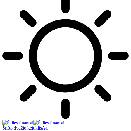
Šrifto dydžio keitiklis
Aa