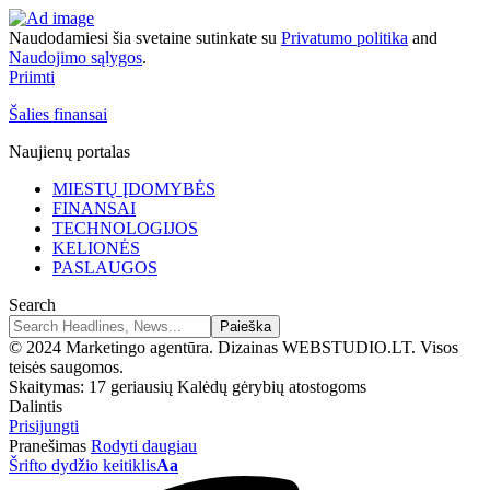
Naudodamiesi šia svetaine sutinkate su
Privatumo politika
and
Naudojimo sąlygos
.
Priimti
Šalies finansai
Naujienų portalas
MIESTŲ ĮDOMYBĖS
FINANSAI
TECHNOLOGIJOS
KELIONĖS
PASLAUGOS
Search
© 2024 Marketingo agentūra. Dizainas WEBSTUDIO.LT. Visos
teisės saugomos.
Skaitymas:
17 geriausių Kalėdų gėrybių atostogoms
Dalintis
Prisijungti
Pranešimas
Rodyti daugiau
Šrifto dydžio keitiklis
Aa