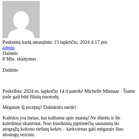
Paskutinį kartą atnaujinta: 15 lapkričio, 2024 4:17 pm
admin
Dalintis
8 Min. skaitymas
Dalintis
Paskelbta:
2024 m. lapkričio 14 d
pateikė
Michelle Minnaar
· Šiame
įraše gali būti filialų nuorodų
Mėgstate šį receptą? Dalinkitės meile!
Kalėdos yra metas, kai kalbama apie maistą! Ne išimtis ir šie
kalėdiniai skanėstai. Nuo klasikinių pipirmėčių sausainių iki
atogrąžų kokoso riešutų kekės – kiekvienas gali mėgautis šiuo
atostogų sezonu.