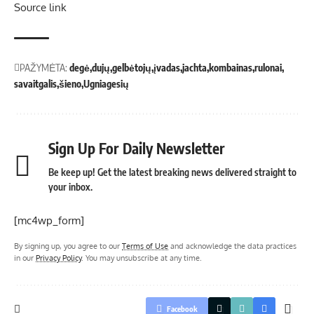
Source link
PAŽYMĖTA:
degė
dujų
gelbėtojų
įvadas
jachta
kombainas
rulonai
savaitgalis
šieno
Ugniagesių
Sign Up For Daily Newsletter
Be keep up! Get the latest breaking news delivered straight to
your inbox.
[mc4wp_form]
By signing up, you agree to our
Terms of Use
and acknowledge the data practices
in our
Privacy Policy
. You may unsubscribe at any time.
Facebook