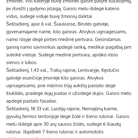
žmonės. Visi kateryje buvę žmonės gaisre patyrė sužalojimų,
jie išvežti į gydymo įstaigą. Gaisro metu išdegė katerio
vidus, sudegė viduje buvę žmonių daiktai.
Šeštadienį, apie 6 val. Šiauliuose, Birutės gatvėje,
gyvenamajame name, kilo gaisras. Atvykus ugniagesiams,
namo rūsyje degė pirties medinė pertvara. Gesindamas
gaisrą namo savininkas apdegė ranką, medikai pagalbą jam
suteikė vietoje. Sudegė medinė pertvara, aprūko rūsio
sienos ir lubos.
Šeštadienį, 1.43 val., Trakų rajone, Lentvaryje, Kęstučio
gatvėje esančioje įmonėje kilo gaisras. Atvykus
ugniagesiams, prie mūrinio trijų aukštų pastato degė
šiukšlės, pradegė dujų įvadas ir užsidegė dujos. Gaisro metu
apdegė pastato fasadas.
Šeštadienį, 18.33 val. Lazdijų rajone, Nemajūnų kaime,
gyvulių fermos teritorijoje degė žolė ir šieno rulonai. Gaisro
metu išdegė apie 30 arų sausos žolės, sudegė 6 šiaudų
rulonai. Išgelbėti 7 šieno rulonai ir automobilis