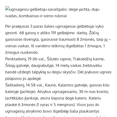
Per praėjusias 3 paras šalies ugniagesiai gelbėtojai vyko
gesinti 68 gaisrų ir atliko 119 gelbėjimo darbų. Žūčių
gaisruose išvengta, gaisruose traumuoti 8 žmonės, tarp jų –
vienas vaikas. Iš vandens telkinių išgelbėtas 1 žmogus, 1
žmogus nuskendo.
Penktadienį, 19.06 val., Šilutės rajone, Traksėdžių kaime,
Šilojų gatvėje, daugiabutyje, 14 metų vaikas žiebtuvėliu
bandė uždegti talpyklą su degiu skysčiu. Dėl įvykusio ugnies
pliūpsnio jis apdegė.
Šeštadienį, 14.58 val., Kaune, Kalantos gatvėje, gaisras kilo
kateryje (jachtoje). Atvykus ugniagesiams, 30 m nuo kranto,
Jachtklubo įlankoje, atvira liepsna degė kateris. Kateriu
plaukė 6 žmonės (1 vyras ir 5 merginos). Visus juos iki
ugniagesių atvykimo buvo išgelbėję šalia plaukiantys