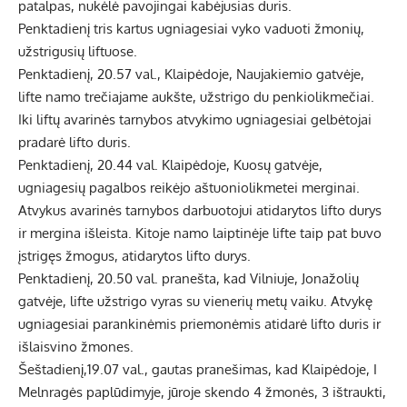
patalpas, nukėlė pavojingai kabėjusias duris.
Penktadienį tris kartus ugniagesiai vyko vaduoti žmonių,
užstrigusių liftuose.
Penktadienį, 20.57 val., Klaipėdoje, Naujakiemio gatvėje,
lifte namo trečiajame aukšte, užstrigo du penkiolikmečiai.
Iki liftų avarinės tarnybos atvykimo ugniagesiai gelbėtojai
pradarė lifto duris.
Penktadienį, 20.44 val. Klaipėdoje, Kuosų gatvėje,
ugniagesių pagalbos reikėjo aštuoniolikmetei merginai.
Atvykus avarinės tarnybos darbuotojui atidarytos lifto durys
ir mergina išleista. Kitoje namo laiptinėje lifte taip pat buvo
įstrigęs žmogus, atidarytos lifto durys.
Penktadienį, 20.50 val. pranešta, kad Vilniuje, Jonažolių
gatvėje, lifte užstrigo vyras su vienerių metų vaiku. Atvykę
ugniagesiai parankinėmis priemonėmis atidarė lifto duris ir
išlaisvino žmones.
Šeštadienį,19.07 val., gautas pranešimas, kad Klaipėdoje, I
Melnragės paplūdimyje, jūroje skendo 4 žmonės, 3 ištraukti,