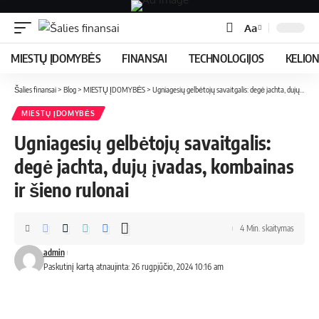
Aa
MIESTŲ ĮDOMYBĖS
FINANSAI
TECHNOLOGIJOS
KELIO
Šalies finansai
>
Blog
>
MIESTŲ ĮDOMYBĖS
>
Ugniagesių gelbėtojų savaitgalis: degė jachta, dujų įvadas, kombainas ir šieno rulonai
MIESTŲ ĮDOMYBĖS
Ugniagesių gelbėtojų savaitgalis:
degė jachta, dujų įvadas, kombainas
ir šieno rulonai
4 Min. skaitymas
admin
Paskutinį kartą atnaujinta: 26 rugpjūčio, 2024 10:16 am