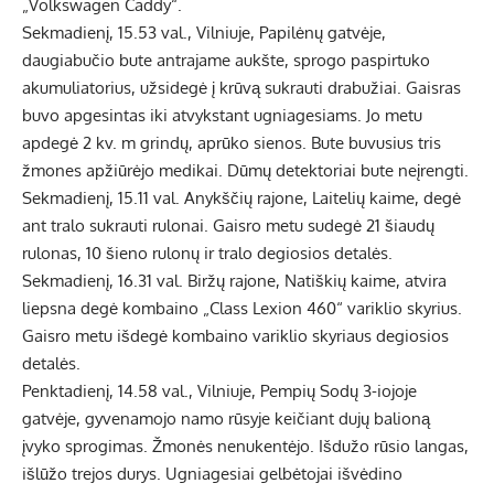
„Volkswagen Caddy“.
Sekmadienį, 15.53 val., Vilniuje, Papilėnų gatvėje,
daugiabučio bute antrajame aukšte, sprogo paspirtuko
akumuliatorius, užsidegė į krūvą sukrauti drabužiai. Gaisras
buvo apgesintas iki atvykstant ugniagesiams. Jo metu
apdegė 2 kv. m grindų, aprūko sienos. Bute buvusius tris
žmones apžiūrėjo medikai. Dūmų detektoriai bute neįrengti.
Sekmadienį, 15.11 val. Anykščių rajone, Laitelių kaime, degė
ant tralo sukrauti rulonai. Gaisro metu sudegė 21 šiaudų
rulonas, 10 šieno rulonų ir tralo degiosios detalės.
Sekmadienį, 16.31 val. Biržų rajone, Natiškių kaime, atvira
liepsna degė kombaino „Class Lexion 460“ variklio skyrius.
Gaisro metu išdegė kombaino variklio skyriaus degiosios
detalės.
Penktadienį, 14.58 val., Vilniuje, Pempių Sodų 3-iojoje
gatvėje, gyvenamojo namo rūsyje keičiant dujų balioną
įvyko sprogimas. Žmonės nenukentėjo. Išdužo rūsio langas,
išlūžo trejos durys. Ugniagesiai gelbėtojai išvėdino