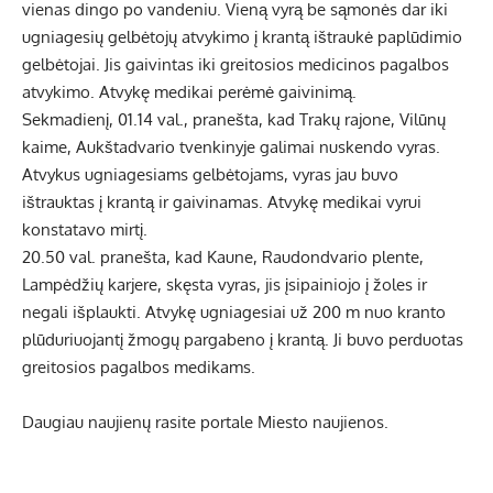
vienas dingo po vandeniu. Vieną vyrą be sąmonės dar iki
ugniagesių gelbėtojų atvykimo į krantą ištraukė paplūdimio
gelbėtojai. Jis gaivintas iki greitosios medicinos pagalbos
atvykimo. Atvykę medikai perėmė gaivinimą.
Sekmadienį, 01.14 val., pranešta, kad Trakų rajone, Vilūnų
kaime, Aukštadvario tvenkinyje galimai nuskendo vyras.
Atvykus ugniagesiams gelbėtojams, vyras jau buvo
ištrauktas į krantą ir gaivinamas. Atvykę medikai vyrui
konstatavo mirtį.
20.50 val. pranešta, kad Kaune, Raudondvario plente,
Lampėdžių karjere, skęsta vyras, jis įsipainiojo į žoles ir
negali išplaukti. Atvykę ugniagesiai už 200 m nuo kranto
plūduriuojantį žmogų pargabeno į krantą. Ji buvo perduotas
greitosios pagalbos medikams.
Daugiau naujienų rasite portale Miesto naujienos.