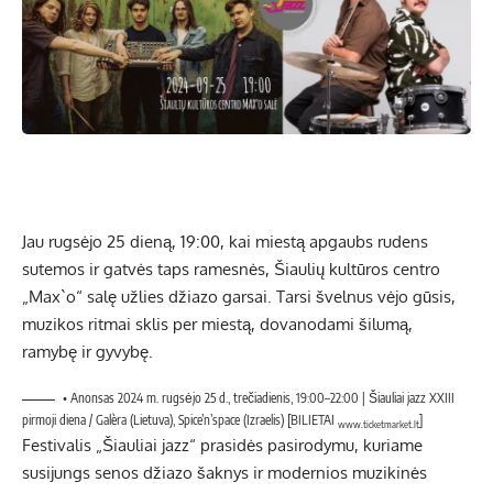
Jau rugsėjo 25 dieną, 19:00, kai miestą apgaubs rudens
sutemos ir gatvės taps ramesnės, Šiaulių kultūros centro
„Max`o“ salę užlies džiazo garsai. Tarsi švelnus vėjo gūsis,
muzikos ritmai sklis per miestą, dovanodami šilumą,
ramybę ir gyvybę.
• Anonsas 2024 m. rugsėjo 25 d., trečiadienis, 19:00–22:00 | Šiauliai jazz XXIII
pirmoji diena / Galèra (Lietuva), Spice’n’space (Izraelis) [BILIETAI
]
www.ticketmarket.lt
Festivalis „Šiauliai jazz“ prasidės pasirodymu, kuriame
susijungs senos džiazo šaknys ir modernios muzikinės