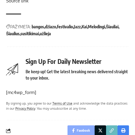
Source link
PAŽYMĖTA:
bangos
džiazo
festivalio
Jazz
Kai
Melodingi
Šiauliai
Šiaulius
susitikimai
užlieja
Sign Up For Daily Newsletter
Be keep up! Get the latest breaking news delivered straight
to your inbox.
[mc4wp_form]
By signing up, you agree to our
Terms of Use
and acknowledge the data practices
in our
Privacy Policy
. You may unsubscribe at any time.
Facebook