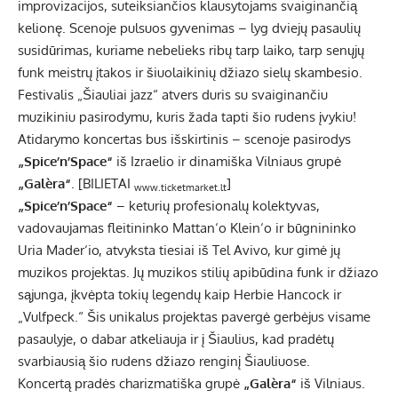
improvizacijos, suteiksiančios klausytojams svaiginančią
kelionę. Scenoje pulsuos gyvenimas – lyg dviejų pasaulių
susidūrimas, kuriame nebelieks ribų tarp laiko, tarp senųjų
funk meistrų įtakos ir šiuolaikinių džiazo sielų skambesio.
Festivalis „Šiauliai jazz“ atvers duris su svaiginančiu
muzikiniu pasirodymu, kuris žada tapti šio rudens įvykiu!
Atidarymo koncertas bus išskirtinis – scenoje pasirodys
„Spice’n’Space“
iš Izraelio ir dinamiška Vilniaus grupė
„Galèra“
. [BILIETAI
]
www.ticketmarket.lt
„Spice’n’Space“
– keturių profesionalų kolektyvas,
vadovaujamas fleitininko Mattan‘o Klein‘o ir būgnininko
Uria Mader‘io, atvyksta tiesiai iš Tel Avivo, kur gimė jų
muzikos projektas. Jų muzikos stilių apibūdina funk ir džiazo
sąjunga, įkvėpta tokių legendų kaip Herbie Hancock ir
„Vulfpeck.“ Šis unikalus projektas pavergė gerbėjus visame
pasaulyje, o dabar atkeliauja ir į Šiaulius, kad pradėtų
svarbiausią šio rudens džiazo renginį Šiauliuose.
Koncertą pradės charizmatiška grupė
„Galèra“
iš Vilniaus.