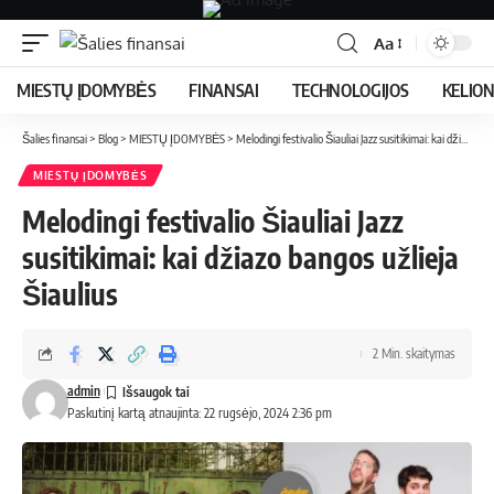
Aa
MIESTŲ ĮDOMYBĖS
FINANSAI
TECHNOLOGIJOS
KELIO
Šalies finansai
>
Blog
>
MIESTŲ ĮDOMYBĖS
>
Melodingi festivalio Šiauliai Jazz susitikimai: kai džiazo bangos užlieja Šiaulius
MIESTŲ ĮDOMYBĖS
Melodingi festivalio Šiauliai Jazz
susitikimai: kai džiazo bangos užlieja
Šiaulius
2 Min. skaitymas
admin
Paskutinį kartą atnaujinta: 22 rugsėjo, 2024 2:36 pm