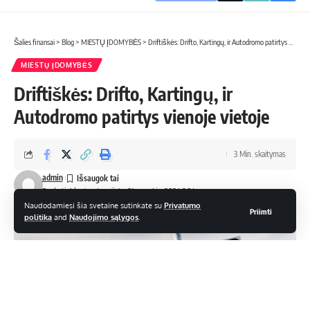
Šalies finansai
>
Blog
>
MIESTŲ ĮDOMYBĖS
>
Driftiškės: Drifto, Kartingų, ir Autodromo patirtys vienoje vietoje
MIESTŲ ĮDOMYBĖS
Driftiškės: Drifto, Kartingų, ir
Autodromo patirtys vienoje vietoje
3 Min. skaitymas
admin
Paskutinį kartą atnaujinta: 21 rugsėjo, 2024 2:34 pm
Naudodamiesi šia svetaine sutinkate su
Privatumo
Priimti
politika
and
Naudojimo sąlygos
.