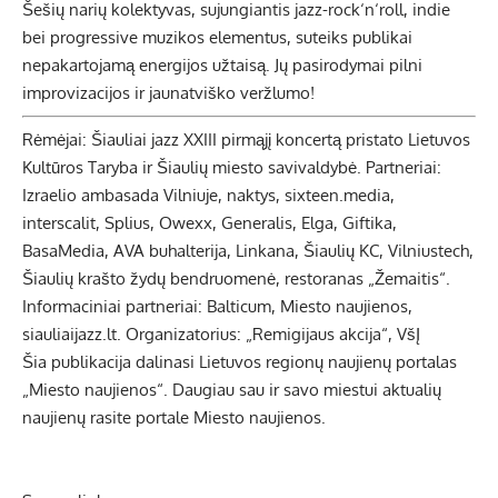
Šešių narių kolektyvas, sujungiantis jazz-rock‘n‘roll, indie
bei progressive muzikos elementus, suteiks publikai
nepakartojamą energijos užtaisą. Jų pasirodymai pilni
improvizacijos ir jaunatviško veržlumo!
Rėmėjai: Šiauliai jazz XXIII pirmąjį koncertą pristato Lietuvos
Kultūros Taryba ir Šiaulių miesto savivaldybė. Partneriai:
Izraelio ambasada Vilniuje, naktys, sixteen.media,
interscalit, Splius, Owexx, Generalis, Elga, Giftika,
BasaMedia, AVA buhalterija, Linkana, Šiaulių KC, Vilniustech,
Šiaulių krašto žydų bendruomenė, restoranas „Žemaitis“.
Informaciniai partneriai: Balticum, Miesto naujienos,
siauliaijazz.lt. Organizatorius: „Remigijaus akcija“, VšĮ
Šia publikacija dalinasi Lietuvos regionų naujienų portalas
„Miesto naujienos“. Daugiau sau ir savo miestui aktualių
naujienų rasite portale Miesto naujienos.