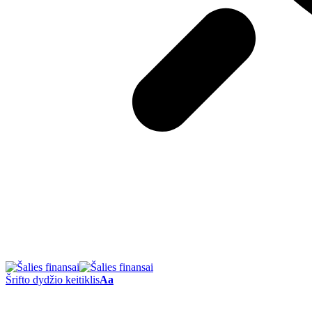
Šrifto dydžio keitiklis
Aa