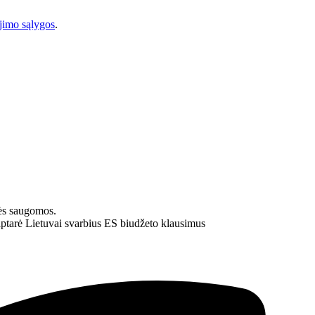
imo sąlygos
.
ės saugomos.
aptarė Lietuvai svarbius ES biudžeto klausimus