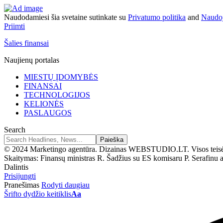
Naudodamiesi šia svetaine sutinkate su
Privatumo politika
and
Naudoj
Priimti
Šalies finansai
Naujienų portalas
MIESTŲ ĮDOMYBĖS
FINANSAI
TECHNOLOGIJOS
KELIONĖS
PASLAUGOS
Search
© 2024 Marketingo agentūra. Dizainas WEBSTUDIO.LT. Visos teis
Skaitymas:
Finansų ministras R. Šadžius su ES komisaru P. Serafinu 
Dalintis
Prisijungti
Pranešimas
Rodyti daugiau
Šrifto dydžio keitiklis
Aa