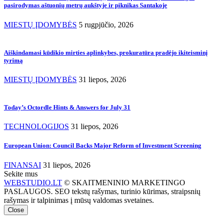
pasirodymas aštuonių metrų aukštyje ir piknikas Santakoje
MIESTŲ ĮDOMYBĖS
5 rugpjūčio, 2026
Aiškindamasi kūdikio mirties aplinkybes, prokuratūra pradėjo ikiteisminį
tyrimą
MIESTŲ ĮDOMYBĖS
31 liepos, 2026
Today’s Octordle Hints & Answers for July 31
TECHNOLOGIJOS
31 liepos, 2026
European Union: Council Backs Major Reform of Investment Screening
FINANSAI
31 liepos, 2026
Sekite mus
WEBSTUDIO.LT
© SKAITMENINIO MARKETINGO
PASLAUGOS. SEO tekstų rašymas, turinio kūrimas, straipsnių
rašymas ir talpinimas į mūsų valdomas svetaines.
Close