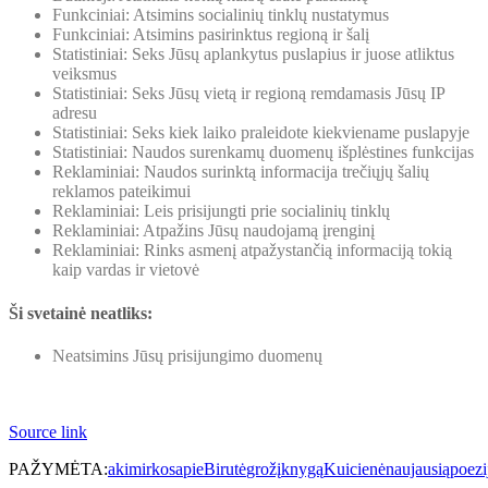
Funkciniai: Atsimins socialinių tinklų nustatymus
Funkciniai: Atsimins pasirinktus regioną ir šalį
Statistiniai: Seks Jūsų aplankytus puslapius ir juose atliktus
veiksmus
Statistiniai: Seks Jūsų vietą ir regioną remdamasis Jūsų IP
adresu
Statistiniai: Seks kiek laiko praleidote kiekviename puslapyje
Statistiniai: Naudos surenkamų duomenų išplėstines funkcijas
Reklaminiai: Naudos surinktą informacija trečiųjų šalių
reklamos pateikimui
Reklaminiai: Leis prisijungti prie socialinių tinklų
Reklaminiai: Atpažins Jūsų naudojamą įrenginį
Reklaminiai: Rinks asmenį atpažystančią informaciją tokią
kaip vardas ir vietovė
Ši svetainė neatliks:
Neatsimins Jūsų prisijungimo duomenų
Source link
PAŽYMĖTA:
akimirkos
apie
Birutė
grožį
knygą
Kuicienė
naujausią
poezi