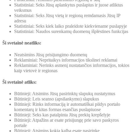
Statistiniai: Seks Jūsų aplankytus puslapius ir juose atliktus
veiksmus
Statistiniai: Seks Jūsų vietą ir regioną remdamasis Jūsų IP
adresu
Statistiniai: Seks kiek laiko praleidote kiekviename puslapyje
Statistiniai: Naudos surenkamų duomenų išplėstines funkcijas
Ši svetainė neatliks:
Neatsimins Jūsų prisijungimo duomenų
Reklaminiai: Nepritaikys informacijos tikslinei reklamai
Reklaminiai: Nerinks asmenį nustatančios informacijos, tokios
kaip vietovė ir regionas
Ši svetainė atliks:
Būtinieji: Atsimins Jūsų pasirinktų slapukų nustatymus
Būtinieji: Leis seanso (apsilankymo) slapukus
Būtinieji: Rinks informaciją ir automatiškai pildys portalo
komentarų ir kitas formas esančias puslapiuose
Būtinieji: Seks kas patalpinta Jūsų prekių krepšelyje
Būtinieji: Atpažins ar esate prisijungę prie savo paskyros
portale
Būtinieji: Atsimins kokią kalbą esate pasirinkę