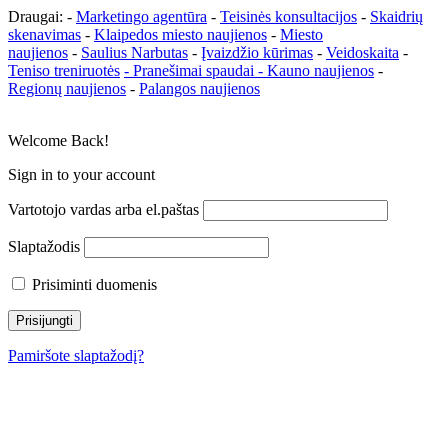
Draugai: -
Marketingo agentūra
-
Teisinės konsultacijos
-
Skaidrių
skenavimas
-
Klaipedos miesto naujienos
-
Miesto
naujienos
-
Saulius Narbutas
-
Įvaizdžio kūrimas
-
Veidoskaita
-
Teniso treniruotės
- Pranešimai spaudai -
Kauno naujienos
-
Regionų naujienos
-
Palangos naujienos
Welcome Back!
Sign in to your account
Vartotojo vardas arba el.paštas
Slaptažodis
Prisiminti duomenis
Pamiršote slaptažodį?