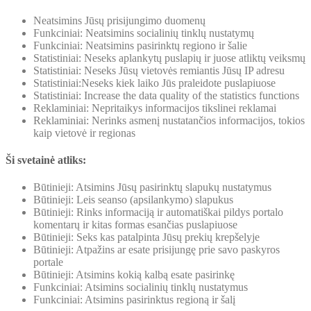
Neatsimins Jūsų prisijungimo duomenų
Funkciniai: Neatsimins socialinių tinklų nustatymų
Funkciniai: Neatsimins pasirinktų regiono ir šalie
Statistiniai: Neseks aplankytų puslapių ir juose atliktų veiksmų
Statistiniai: Neseks Jūsų vietovės remiantis Jūsų IP adresu
Statistiniai:Neseks kiek laiko Jūs praleidote puslapiuose
Statistiniai: Increase the data quality of the statistics functions
Reklaminiai: Nepritaikys informacijos tikslinei reklamai
Reklaminiai: Nerinks asmenį nustatančios informacijos, tokios
kaip vietovė ir regionas
Ši svetainė atliks:
Būtinieji: Atsimins Jūsų pasirinktų slapukų nustatymus
Būtinieji: Leis seanso (apsilankymo) slapukus
Būtinieji: Rinks informaciją ir automatiškai pildys portalo
komentarų ir kitas formas esančias puslapiuose
Būtinieji: Seks kas patalpinta Jūsų prekių krepšelyje
Būtinieji: Atpažins ar esate prisijungę prie savo paskyros
portale
Būtinieji: Atsimins kokią kalbą esate pasirinkę
Funkciniai: Atsimins socialinių tinklų nustatymus
Funkciniai: Atsimins pasirinktus regioną ir šalį