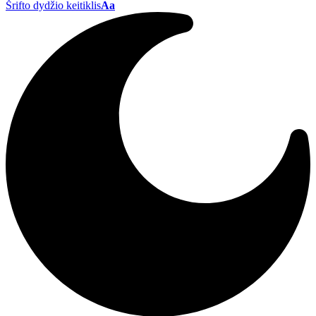
Šrifto dydžio keitiklis
Aa