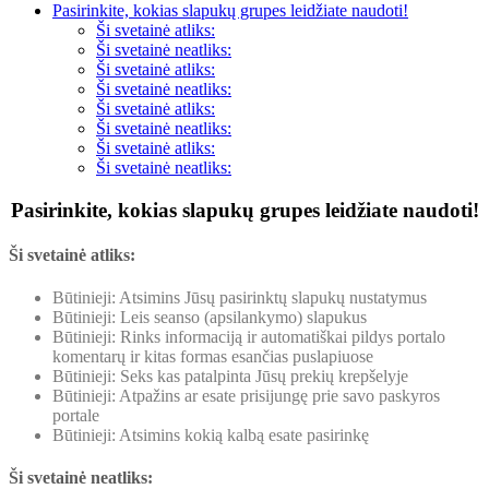
Pasirinkite, kokias slapukų grupes leidžiate naudoti!
Ši svetainė atliks:
Ši svetainė neatliks:
Ši svetainė atliks:
Ši svetainė neatliks:
Ši svetainė atliks:
Ši svetainė neatliks:
Ši svetainė atliks:
Ši svetainė neatliks:
Pasirinkite, kokias slapukų grupes leidžiate naudoti!
Ši svetainė atliks:
Būtinieji: Atsimins Jūsų pasirinktų slapukų nustatymus
Būtinieji: Leis seanso (apsilankymo) slapukus
Būtinieji: Rinks informaciją ir automatiškai pildys portalo
komentarų ir kitas formas esančias puslapiuose
Būtinieji: Seks kas patalpinta Jūsų prekių krepšelyje
Būtinieji: Atpažins ar esate prisijungę prie savo paskyros
portale
Būtinieji: Atsimins kokią kalbą esate pasirinkę
Ši svetainė neatliks: