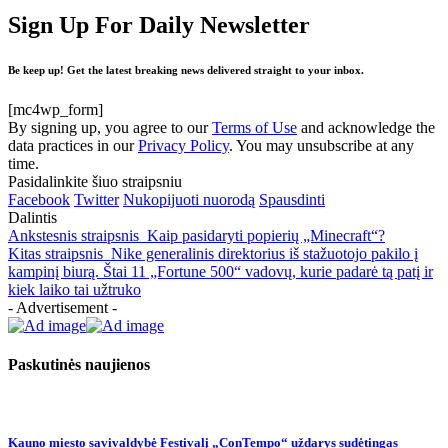
Sign Up For Daily Newsletter
Be keep up! Get the latest breaking news delivered straight to your inbox.
[mc4wp_form]
By signing up, you agree to our
Terms of Use
and acknowledge the
data practices in our
Privacy Policy
. You may unsubscribe at any
time.
Pasidalinkite šiuo straipsniu
Facebook
Twitter
Nukopijuoti nuorodą
Spausdinti
Dalintis
Ankstesnis straipsnis
Kaip pasidaryti popierių „Minecraft“?
Kitas straipsnis
Nike generalinis direktorius iš stažuotojo pakilo į
kampinį biurą. Štai 11 „Fortune 500“ vadovų, kurie padarė tą patį ir
kiek laiko tai užtruko
- Advertisement -
Paskutinės naujienos
Kauno miesto savivaldybė Festivalį „ConTempo“ uždarys sudėtingas