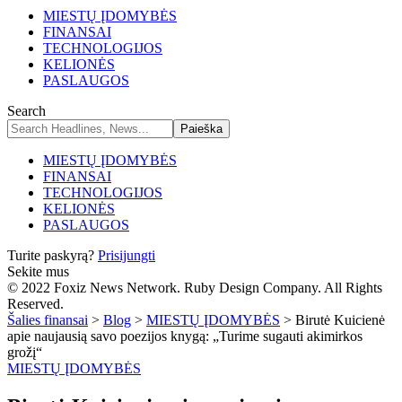
MIESTŲ ĮDOMYBĖS
FINANSAI
TECHNOLOGIJOS
KELIONĖS
PASLAUGOS
Search
MIESTŲ ĮDOMYBĖS
FINANSAI
TECHNOLOGIJOS
KELIONĖS
PASLAUGOS
Turite paskyrą?
Prisijungti
Sekite mus
© 2022 Foxiz News Network. Ruby Design Company. All Rights
Reserved.
Šalies finansai
>
Blog
>
MIESTŲ ĮDOMYBĖS
>
Birutė Kuicienė
apie naujausią savo poezijos knygą: „Turime sugauti akimirkos
grožį“
MIESTŲ ĮDOMYBĖS