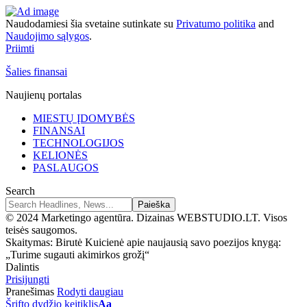
Naudodamiesi šia svetaine sutinkate su
Privatumo politika
and
Naudojimo sąlygos
.
Priimti
Šalies finansai
Naujienų portalas
MIESTŲ ĮDOMYBĖS
FINANSAI
TECHNOLOGIJOS
KELIONĖS
PASLAUGOS
Search
© 2024 Marketingo agentūra. Dizainas WEBSTUDIO.LT. Visos
teisės saugomos.
Skaitymas:
Birutė Kuicienė apie naujausią savo poezijos knygą:
„Turime sugauti akimirkos grožį“
Dalintis
Prisijungti
Pranešimas
Rodyti daugiau
Šrifto dydžio keitiklis
Aa