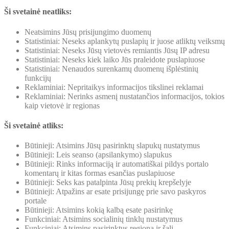
Ši svetainė neatliks:
Neatsimins Jūsų prisijungimo duomenų
Statistiniai: Neseks aplankytų puslapių ir juose atliktų veiksmų
Statistiniai: Neseks Jūsų vietovės remiantis Jūsų IP adresu
Statistiniai: Neseks kiek laiko Jūs praleidote puslapiuose
Statistiniai: Nenaudos surenkamų duomenų išplėstinių
funkcijų
Reklaminiai: Nepritaikys informacijos tikslinei reklamai
Reklaminiai: Nerinks asmenį nustatančios informacijos, tokios
kaip vietovė ir regionas
Ši svetainė atliks:
Būtinieji: Atsimins Jūsų pasirinktų slapukų nustatymus
Būtinieji: Leis seanso (apsilankymo) slapukus
Būtinieji: Rinks informaciją ir automatiškai pildys portalo
komentarų ir kitas formas esančias puslapiuose
Būtinieji: Seks kas patalpinta Jūsų prekių krepšelyje
Būtinieji: Atpažins ar esate prisijungę prie savo paskyros
portale
Būtinieji: Atsimins kokią kalbą esate pasirinkę
Funkciniai: Atsimins socialinių tinklų nustatymus
Funkciniai: Atsimins pasirinktus regioną ir šalį