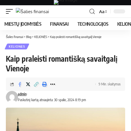
Aa
MIESTŲ ĮDOMYBĖS
FINANSAI
TECHNOLOGIJOS
KELIO
Šalies finansai
>
Blog
>
KELIONĖS
>
Kaip praleisti romantišką savaitgalį Vienoje
KELIONĖS
Kaip praleisti romantišką savaitgalį
Vienoje
9 Min. skaitymas
admin
Paskutinį kartą atnaujinta: 30 spalio, 2024 8:19 pm