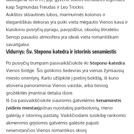
kaip Sigmundas Freudas ir Leo Trockis.
Aukštos skliautinės lubos, marmurinės kolonos ir
elegantiškas dekoras yra puiki vieta mėgautis Vienos kava ir
klasikiniu pusryčių pyragu, pavyzdžiui, obuolių štrudeliu.
Senojo pasaulio atmosfera yra ideali vieta romantiškam
savaitgaliui.
Vidurrys: Šv. Stepono katedra ir istorinis senamiestis
Po pusryčių trumpam pasivaikščiokite iki
Stepono katedra
Vienos širdyje. Šis gotikinis šedevras yra vienas žymiausių
miesto orientyrų. Kartu užlipkite į pietinį bokštą, iš kurio
atsiveria panoraminiai Vienos vaizdai, arba tiesiog
grožėkitės įmantriai detalia išore.
Iš čia pasivaikščiokite siauromis gatvelėmis
Senamiestis
(vidinis miestas)
pilnas nuostabių parduotuvių, meno
galerijų ir istorinių pastatų. Vaikščiodami susikibę rankomis
akmenimis grįstomis gatvėmis galėsite pajusti
nesenstančios Vienos romantikos skonį.