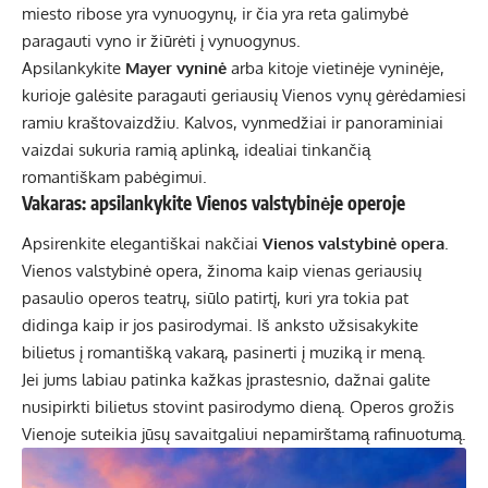
miesto ribose yra vynuogynų, ir čia yra reta galimybė
paragauti vyno ir žiūrėti į vynuogynus.
Apsilankykite
Mayer vyninė
arba kitoje vietinėje vyninėje,
kurioje galėsite paragauti geriausių Vienos vynų gėrėdamiesi
ramiu kraštovaizdžiu. Kalvos, vynmedžiai ir panoraminiai
vaizdai sukuria ramią aplinką, idealiai tinkančią
romantiškam pabėgimui.
Vakaras: apsilankykite Vienos valstybinėje operoje
Apsirenkite elegantiškai nakčiai
Vienos valstybinė opera
.
Vienos valstybinė opera, žinoma kaip vienas geriausių
pasaulio operos teatrų, siūlo patirtį, kuri yra tokia pat
didinga kaip ir jos pasirodymai. Iš anksto užsisakykite
bilietus į romantišką vakarą, pasinerti į muziką ir meną.
Jei jums labiau patinka kažkas įprastesnio, dažnai galite
nusipirkti bilietus stovint pasirodymo dieną. Operos grožis
Vienoje suteikia jūsų savaitgaliui nepamirštamą rafinuotumą.