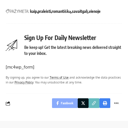
PAŽYMĖTA:
kaip
praleisti
romantišką
savaitgalį
vienoje
Sign Up For Daily Newsletter
Be keep up! Get the latest breaking news delivered straight
to your inbox.
[mc4wp_form]
By signing up, you agree to our
Terms of Use
and acknowledge the data practices
in our
Privacy Policy
. You may unsubscribe at any time.
Facebook