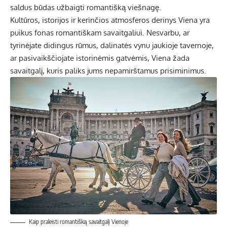
saldus būdas užbaigti romantišką viešnagę.
Kultūros, istorijos ir kerinčios atmosferos derinys Viena yra
puikus fonas romantiškam savaitgaliui. Nesvarbu, ar
tyrinėjate didingus rūmus, dalinatės vynu jaukioje tavernoje,
ar pasivaikščiojate istorinėmis gatvėmis, Viena žada
savaitgalį, kuris paliks jums nepamirštamus prisiminimus.
Kaip praleisti romantišką savaitgalį Vienoje