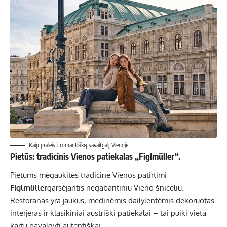
Kaip praleisti romantišką savaitgalį Vienoje
Pietūs: tradicinis Vienos patiekalas „Figlmüller“.
Pietums mėgaukitės tradicine Vienos patirtimi
Figlmüller
garsėjantis negabaritiniu Vieno šniceliu.
Restoranas yra jaukus, medinėmis dailylentėmis dekoruotas
interjeras ir klasikiniai austriški patiekalai – tai puiki vieta
kartu pavalgyti autentiškai.