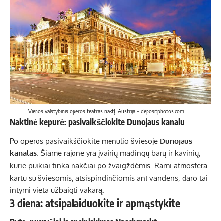
Vienos valstybinis operos teatras naktį, Austrija – depositphotos.com
Naktinė kepurė: pasivaikščiokite Dunojaus kanalu
Po operos pasivaikščiokite mėnulio šviesoje
Dunojaus
kanalas
. Šiame rajone yra įvairių madingų barų ir kavinių,
kurie puikiai tinka nakčiai po žvaigždėmis. Rami atmosfera
kartu su šviesomis, atsispindinčiomis ant vandens, daro tai
intymi vieta užbaigti vakarą.
3 diena: atsipalaiduokite ir apmąstykite