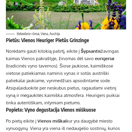
Belvederio rūmai, Viena, Austrija
Pietūs: Vienos Heuriger Pietūs Grinzinge
Norėdami gauti kitokią patirtį, eikite į
Šypsantis
žavingas
kaimas Vienos pakraštyje, žinomas dėl savo
eurigeriai
(tradicinės vyno tavernos). Šiose jaukiose, kaimiškose
vietose patiekiamas naminis vynas ir sotūs austriški
patiekalai jaukiame, vynmedžiais apsodintame sode.
Atsipalaiduokite per neskubus pietus, ragaudami vietinį
vyną ir mėgaukitės kaimiška atmosfera. Heurigers puikiai
tinka autentiškam, intymiam pietums.
Popietė: Vyno degustacija Vienos miškuose
Po pietų eikite į
Vienos miškai
kur yra daugybė miesto
vynuogynų. Viena yra viena iš nedaugelio sostinių, kurios