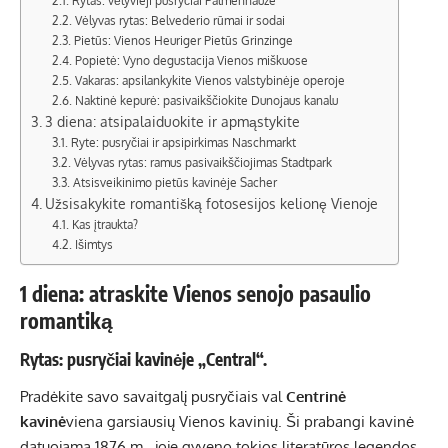
Rytas: vėlyvieji pusryčiai Palmenhauze
Vėlyvas rytas: Belvederio rūmai ir sodai
Pietūs: Vienos Heuriger Pietūs Grinzinge
Popietė: Vyno degustacija Vienos miškuose
Vakaras: apsilankykite Vienos valstybinėje operoje
Naktinė kepurė: pasivaikščiokite Dunojaus kanalu
3 diena: atsipalaiduokite ir apmąstykite
Ryte: pusryčiai ir apsipirkimas Naschmarkt
Vėlyvas rytas: ramus pasivaikščiojimas Stadtpark
Atsisveikinimo pietūs kavinėje Sacher
Užsisakykite romantišką fotosesijos kelionę Vienoje
Kas įtraukta?
Išimtys
1 diena: atraskite Vienos senojo pasaulio
romantiką
Rytas: pusryčiai kavinėje „Central“.
Pradėkite savo savaitgalį pusryčiais val
Centrinė
kavinė
viena garsiausių Vienos kavinių. Ši prabangi kavinė
datuojama 1876 m., joje gyveno tokios literatūros legendos