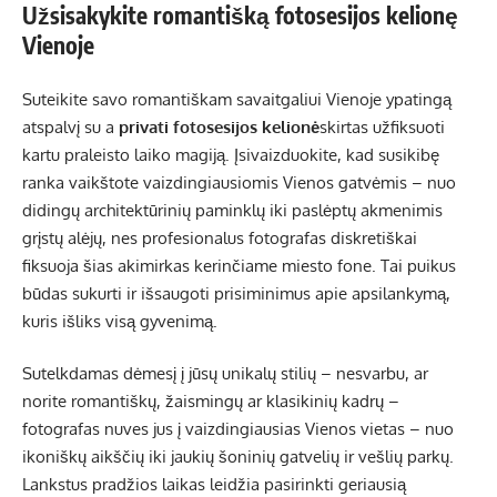
Užsisakykite romantišką fotosesijos kelionę
Vienoje
Suteikite savo romantiškam savaitgaliui Vienoje ypatingą
atspalvį su a
privati ​​fotosesijos kelionė
skirtas užfiksuoti
kartu praleisto laiko magiją. Įsivaizduokite, kad susikibę
ranka vaikštote vaizdingiausiomis Vienos gatvėmis – nuo ​​
didingų architektūrinių paminklų iki paslėptų akmenimis
grįstų alėjų, nes profesionalus fotografas diskretiškai
fiksuoja šias akimirkas kerinčiame miesto fone. Tai puikus
būdas sukurti ir išsaugoti prisiminimus apie apsilankymą,
kuris išliks visą gyvenimą.
Sutelkdamas dėmesį į jūsų unikalų stilių – nesvarbu, ar
norite romantiškų, žaismingų ar klasikinių kadrų –
fotografas nuves jus į vaizdingiausias Vienos vietas – nuo ​​
ikoniškų aikščių iki jaukių šoninių gatvelių ir vešlių parkų.
Lankstus pradžios laikas leidžia pasirinkti geriausią