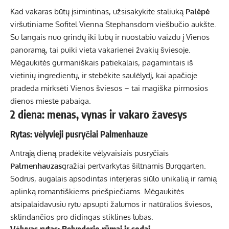
Kad vakaras būtų įsimintinas, užsisakykite staliuką
Palėpė
viršutiniame Sofitel Vienna Stephansdom viešbučio aukšte.
Su langais nuo grindų iki lubų ir nuostabiu vaizdu į Vienos
panoramą, tai puiki vieta vakarienei žvakių šviesoje.
Mėgaukitės gurmaniškais patiekalais, pagamintais iš
vietinių ingredientų, ir stebėkite saulėlydį, kai apačioje
pradeda mirksėti Vienos šviesos – tai magiška pirmosios
dienos mieste pabaiga.
2 diena: menas, vynas ir vakaro žavesys
Rytas: vėlyvieji pusryčiai Palmenhauze
Antrąją dieną pradėkite vėlyvaisiais pusryčiais
Palmenhauzas
gražiai pertvarkytas šiltnamis Burggarten.
Sodrus, augalais apsodintas interjeras siūlo unikalią ir ramią
aplinką romantiškiems priešpiečiams. Mėgaukitės
atsipalaidavusiu rytu apsupti žalumos ir natūralios šviesos,
sklindančios pro didingas stiklines lubas.