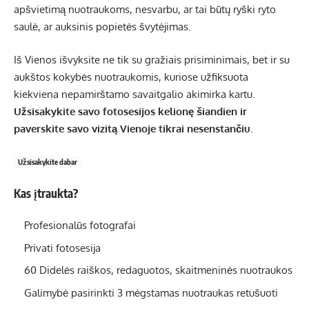
apšvietimą nuotraukoms, nesvarbu, ar tai būtų ryški ryto
saulė, ar auksinis popietės švytėjimas.
Iš Vienos išvyksite ne tik su gražiais prisiminimais, bet ir su
aukštos kokybės nuotraukomis, kuriose užfiksuota
kiekviena nepamirštamo savaitgalio akimirka kartu.
Užsisakykite savo fotosesijos kelionę šiandien ir
paverskite savo vizitą Vienoje tikrai nesenstančiu.
Užsisakykite dabar
Kas įtraukta?
Profesionalūs fotografai
Privati ​​fotosesija
60 Didelės raiškos, redaguotos, skaitmeninės nuotraukos
Galimybė pasirinkti 3 mėgstamas nuotraukas retušuoti