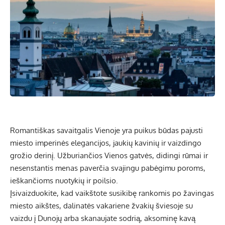
Romantiškas savaitgalis Vienoje yra puikus būdas pajusti
miesto imperinės elegancijos, jaukių kavinių ir vaizdingo
grožio derinį. Užburiančios Vienos gatvės, didingi rūmai ir
nesenstantis menas paverčia svajingu pabėgimu poroms,
ieškančioms nuotykių ir poilsio.
Įsivaizduokite, kad vaikštote susikibę rankomis po žavingas
miesto aikštes, dalinatės vakariene žvakių šviesoje su
vaizdu į Dunojų arba skanaujate sodrią, aksominę kavą