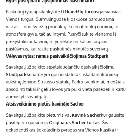
Ryte: pusryčiai ir apsipirkimas Naschmarkt
Paskutinį rytą apsilankykite
Užkandžių turgus
garsiausias
Vienos turgus. Šurmulinguose kioskuose parduodama
viskas – nuo ​​šviežių produktų iki amatininkų gaminių, o
atmosfera gyva, tačiau intymi. Pusryčiaukite viename iš
prekystalių ar kavinių ir tyrinėkite unikalius turgaus
pasiūlymus, kai rasite paskutinės minutės suvenyrų.
Vėlyvas rytas: ramus pasivaikščiojimas Stadtpark
Savaitgalį užbaikite atpalaiduojančiu pasivaikščiojimu
Stadtpark
kuriame yra gražių statulos, įskaitant ikonišką
auksinę Johano Strausso statulą. Parko tvenkiniai, medžiais
apsodinti takai ir gėlių lovos yra puiki vieta pasėdėti ir kartu
apmąstyti savaitgalį.
Atsisveikinimo pietūs kavinėje Sacher
Savaitgalį užbaikite pietumis val
Kavinė Sacher
kur galėsite
pasilepinti garsiomis
Originalus Sacher tortas
. Šis
dekadentiškas šokoladinis pyragas yra Vienos klasika ir