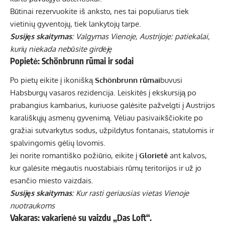
Būtinai rezervuokite iš anksto, nes tai populiarus tiek
vietinių gyventojų, tiek lankytojų tarpe.
Susijęs skaitymas
: Valgymas Vienoje, Austrijoje: patiekalai,
kurių niekada nebūsite girdėję
Popietė: Schönbrunn rūmai ir sodai
Po pietų eikite į ikonišką
Schönbrunn rūmai
buvusi
Habsburgų vasaros rezidencija. Leiskitės į ekskursiją po
prabangius kambarius, kuriuose galėsite pažvelgti į Austrijos
karališkųjų asmenų gyvenimą. Vėliau pasivaikščiokite po
gražiai sutvarkytus sodus, užpildytus fontanais, statulomis ir
spalvingomis gėlių lovomis.
Jei norite romantiško požiūrio, eikite į
Glorietė
ant kalvos,
kur galėsite mėgautis nuostabiais rūmų teritorijos ir už jo
esančio miesto vaizdais.
Susijęs skaitymas
: Kur rasti geriausias vietas Vienoje
nuotraukoms
Vakaras: vakarienė su vaizdu „Das Loft“.