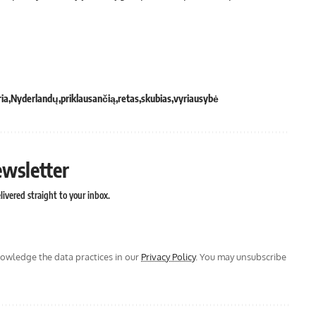
ia
Nyderlandų
priklausančią
retas
skubias
vyriausybė
ewsletter
ivered straight to your inbox.
wledge the data practices in our
Privacy Policy
. You may unsubscribe