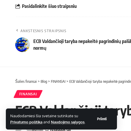
Pasidalinkite šiuo straipsniu
ANKSTESNIS STRAIPSNIS
ECB Valdančioji taryba nepakeitė pagrindinių pal
normų
Šalies finansai
>
Blog
>
FINANSAI
>
ECB Valdančioji taryba nepakeitė pagrind
FINANSAI
ECB Valdančioji tar
Naudodamiesi šia svetaine sutinkate su
Priimti
Privatumo politika
and
Naudojimo sąlygos
.
admin