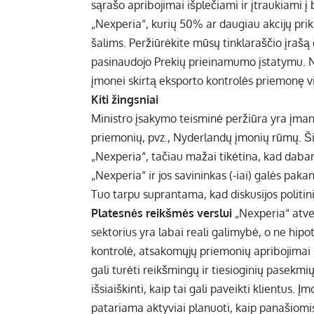
sąrašo apribojimai išplečiami ir įtraukiami į
„Nexperia“, kurių 50% ar daugiau akcijų pri
šalims. Peržiūrėkite mūsų tinklaraščio įrašą
pasinaudojo Prekių prieinamumo įstatymu. Ne
įmonei skirtą eksporto kontrolės priemonę v
Kiti žingsniai
Ministro įsakymo teisminė peržiūra yra įma
priemonių, pvz., Nyderlandų įmonių rūmų. Šiu
„Nexperia“, tačiau mažai tikėtina, kad dabar
„Nexperia“ ir jos savininkas (-iai) galės pa
Tuo tarpu suprantama, kad diskusijos politi
Platesnės reikšmės verslui
„Nexperia“ atveji
sektorius yra labai reali galimybė, o ne hipot
kontrolė, atsakomųjų priemonių apribojimai ir e
gali turėti reikšmingų ir tiesioginių pasekm
išsiaiškinti, kaip tai gali paveikti klientus. 
patariama aktyviai planuoti, kaip panašiomis