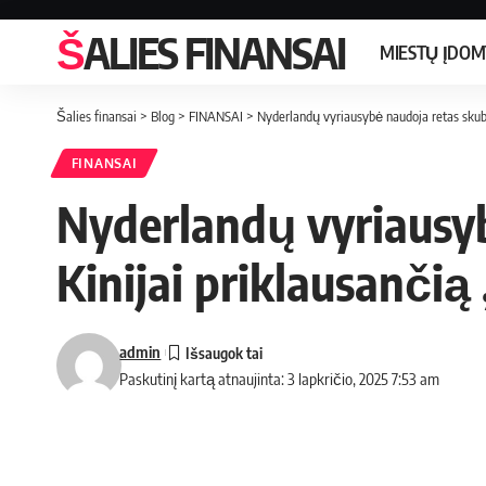
ŠALIES FINANSAI
MIESTŲ ĮDO
Šalies finansai
>
Blog
>
FINANSAI
>
Nyderlandų vyriausybė naudoja retas skubia
FINANSAI
Nyderlandų vyriausybė
Kinijai priklausančią
admin
Paskutinį kartą atnaujinta: 3 lapkričio, 2025 7:53 am