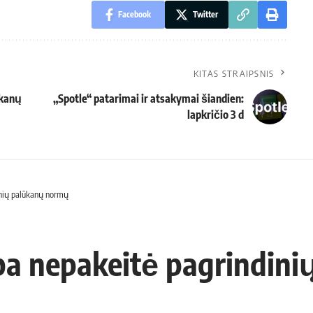
Facebook
Twitter
KITAS STRAIPSNIS
ūkanų
„Spotle“ patarimai ir atsakymai šiandien:
lapkričio 3 d
inių palūkanų normų
yba nepakeitė pagrindin