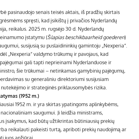
bė pasinaudojo senais teisės aktais, iš pradžių skirtais
grėsmėms spręsti, kad įsikištų į privačios Nyderlandų
nija, reikalus. 2025 m. rugsėjo 30 d. Nyderlandų
rieinamumo įstatymu (
Šlapias beschikbaarheid goederen
)
gumui, susijusią su puslaidininkių gamintoju „Nexperia“.
 dėl „Nexperia“ valdymo trūkumų ir pavojaus, kad
pajėgumai gali tapti neprieinami Nyderlanduose ir
t ministro, šie trūkumai – netinkamas gamybinių pajėgumų,
 perdavimas su generaliniu direktoriumi susijusiam
ų nutekėjimo ir strateginės priklausomybės rizika.
tatymas (1952 m.)
usiai 1952 m. ir yra skirtas ypatingoms aplinkybėms,
acionaliniam saugumui. Ji leidžia ministrams,
mus įsakymus, kad būtų užtikrintas būtiniausių prekių
ba reikalauti pakeisti turtą, apriboti prekių naudojimą ar
i juos apžiūrai.