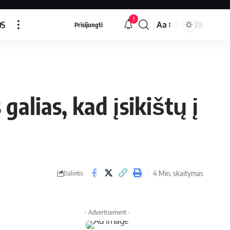
1
OS
Aa
Prisijungti
alias, kad įsikištų į
4 Min. skaitymas
Dalintis
- Advertisement -