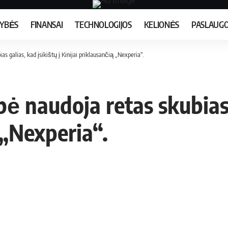
MYBĖS
FINANSAI
TECHNOLOGIJOS
KELIONĖS
PASLAUG
s galias, kad įsikištų į Kinijai priklausančią „Nexperia“.
 naudoja retas skubias g
 „Nexperia“.