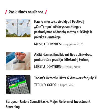
Paskutinės naujienos
Kauno miesto savivaldybė Festivalį
„ConTempo“ uždarys sudėtingas
pasirodymas aštuonių metrų aukštyje ir
piknikas Santakoje
MIESTŲ ĮDOMYBĖS
5 rugpjūčio, 2026
Aiškindamasi kūdikio mirties aplinkybes,
prokuratūra pradėjo ikiteisminį tyrimą
MIESTŲ ĮDOMYBĖS
31 liepos, 2026
Today’s Octordle Hints & Answers for July 31
TECHNOLOGIJOS
31 liepos, 2026
European Union: Council Backs Major Reform of Investment
Screening