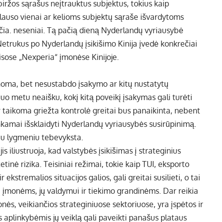
 biržos sąrašus neįtrauktus subjektus, tokius kaip
klauso vienai ar kelioms subjektų sąraše išvardytoms
 čia. neseniai. Tą pačią dieną Nyderlandų vyriausybė
trukus po Nyderlandų įsikišimo Kinija įvedė konkrečiai
isose „Nexperia“ įmonėse Kinijoje.
noma, bet nesustabdo įsakymo ar kitų nustatytų
o metu neaišku, kokį kitą poveikį įsakymas gali turėti
 taikoma griežta kontrolė greitai bus panaikinta, nebent
kankamai išsklaidyti Nyderlandų vyriausybės susirūpinimą.
niu lygmeniu tebevyksta.
s iliustruoja, kad valstybės įsikišimas į strateginius
etinė rizika. Teisiniai režimai, tokie kaip TUI, eksporto
kstremalios situacijos galios, gali greitai susilieti, o tai
ių įmonėms, jų valdymui ir tiekimo grandinėms. Dar reikia
Įmonės, veikiančios strateginiuose sektoriuose, yra įspėtos ir
 aplinkybėmis jų veiklą gali paveikti panašus plataus