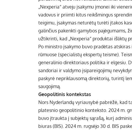
„Nexperia“ atveju įsakymu įmonei iki vienerių
vadovus ir priimti kitus reikšmingus sprendi
teigimu, įsakymas neturėtų turėti įtakos kasdi
galinčius pakenkti gamybos pajėgumams, žini
užtikrinti, kad „Nexperia“ produktai išliktų 
Po ministro įsakymo buvo pradėtas atskiras 
rūmuose (specialistų ekspertų teisme). Teism
generalinio direktoriaus politika ir elgesiu. 
sandoriai ir valdymo įsipareigojimų nevykdy
paskyrė nepriklausomą direktorių, turintį l
saugojimą.
Geopolitinis kontekstas
Nors Nyderlandų vyriausybė pabrėžė, kad ta
platesnio geopolitinio konteksto. 2024 m. g
buvo įtraukta į subjektų sąrašą, kurį admi
biuras (BIS). 2024 m. rugsėjo 30 d. BIS paske