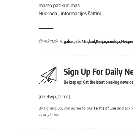
masto patikrinimas.
Nuoroda į informacijos šaltinį
PAŽYMĖTA:
galias
įsikištų
kad
Kinijai
naudoja
Nexper
Sign Up For Daily N
Be keep up! Get the latest breaking news del
[mc4wp_form]
By signing up, you agree to our
Terms of Use
and ackno
at any time.