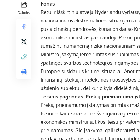
Fonas
Retu ir išskirtiniu atveju Nyderlandų vyriausy
Dalintis
nacionalinėms ekstremalioms situacijoms ir 
puslaidininkių bendrovės, kuriai priklauso Ki
ekonomikos ministras pasinaudojo Prekių p
sumažinti numanomą riziką nacionaliniam sau
Ministro įsakymą lėmė rimtas susirūpinimas
ypatingos svarbos technologijos ir gamybos 
Europoje susidarius kritinei situacijai. Ano
finansinių išteklių, intelektinės nuosavybės
užsienio subjektui, dėl kurio kyla didelė žini
Teisinis pagrindas: Prekių prieinamumo įs
Prekių prieinamumo įstatymas priimtas mažia
tokioms kaip karas ar neišvengiama grėsmė n
ekonomikos ministrui sutikus, leisti privalo
prieinamumas. Šie įsakymai gali uždrausti ar
perdavimą arba net reikalauti laikinai atiduot