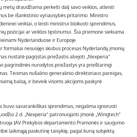
 metų draudžiama perkelti dalį savo veiklos, atleisti
mus be išankstinio vyriausybės pritarimo. Ministro
eninei veiklai, o leisti ministrui blokuoti sprendimus,
ų pozicijai ar veiklos tęstinumui. Šia priemone siekiama
prieinami Nyderlanduose ir Europoje.
ir formaliai nesusijęs skubus procesas Nyderlandų įmonių
as nustatė pagrįstas priežastis abejoti „Nexperia“
Dvi pagrindinės nurodytos priežastys yra prieštaringi
mas. Teismas nušalino generalinio direktoriaus pareigas,
emiamą balsą, ir beveik visoms akcijoms paskyrė
i buvo savarankiškas sprendimas, negalima ignoruoti
ruodžio 2 d. „Nexperia“ patronuojanti įmonė „Wingtech“
nistruoja JAV Prekybos departamento Pramonės ir saugumo
lbė laikinąją paskutinę taisyklę, pagal kurią subjektų