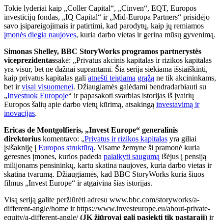
Tokie lyderiai kaip „Coller Capital“, „Cinven“, EQT, Europos
investicijų fondas, „IQ Capital“ ir „Mid-Europa Partners“ prisidėjo
savo įsipareigojimais ir patirtimi, kad parodytų, kaip jų remiamos
įmonės diegia naujoves
, kuria darbo vietas ir gerina mūsų gyvenimą.
Simonas Shelley, BBC StoryWorks programos partnerystės
viceprezidentas
sakė: „Privatus akcinis kapitalas ir rizikos kapitalas
yra visur, bet ne dažnai suprantami. Šia serija siekiama išsiaiškinti,
kaip privatus kapitalas gali
atnešti teigiamą grąžą
ne tik akcininkams,
bet ir
visai visuomenei
. Džiaugiamės galėdami bendradarbiauti su
„
Investuok Europoje
“ ir papasakoti svarbias istorijas iš įvairių
Europos šalių apie darbo vietų kūrimą, atsakingą
investavimą ir
inovacijas
.
Ericas de Montgolfieris, „Invest Europe“ generalinis
direktorius
komentavo: „
Privatus ir rizikos kapitalas
yra giliai
įsišakniję į
Europos struktūrą
. Visame žemyne ​​ši pramonė kuria
geresnes įmones, kurios padeda
palaikyti saugumą
išėjus į pensiją
milijonams pensininkų, kartu skatina naujoves, kuria darbo vietas ir
skatina tvarumą. Džiaugiamės, kad BBC StoryWorks kuria šiuos
filmus „Invest Europe“ ir atgaivina šias istorijas.
Visą seriją galite peržiūrėti adresu www.bbc.com/storyworks/a-
different-angle/home ir https://www.investeurope.eu/about-private-
equity/a-different-angle/
(JK žiūrovai gali pasiekti tik pastarąjį
) ir