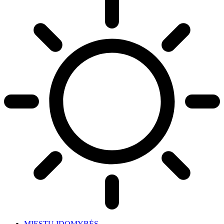
MIESTŲ ĮDOMYBĖS