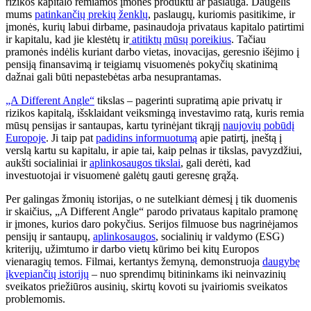
rizikos kapitalo remiamos įmonės produktu ar paslauga. Daugelis
mums
patinkančių prekių ženklų
, paslaugų, kuriomis pasitikime, ir
įmonės, kurių labui dirbame, pasinaudoja privataus kapitalo patirtimi
ir kapitalu, kad jie klestėtų ir
atitiktų mūsų poreikius
. Tačiau
pramonės indėlis kuriant darbo vietas, inovacijas, geresnio išėjimo į
pensiją finansavimą ir teigiamų visuomenės pokyčių skatinimą
dažnai gali būti nepastebėtas arba nesuprantamas.
„A Different Angle“
tikslas – pagerinti supratimą apie privatų ir
rizikos kapitalą, išsklaidant veiksmingą investavimo ratą, kuris remia
mūsų pensijas ir santaupas, kartu tyrinėjant tikrąjį
naujovių pobūdį
Europoje
. Ji taip pat
padidins informuotumą
apie patirtį, įneštą į
verslą kartu su kapitalu, ir apie tai, kaip pelnas ir tikslas, pavyzdžiui,
aukšti socialiniai ir
aplinkosaugos tikslai
, gali derėti, kad
investuotojai ir visuomenė galėtų gauti geresnę grąžą.
Per galingas žmonių istorijas, o ne sutelkiant dėmesį į tik duomenis
ir skaičius, „A Different Angle“ parodo privataus kapitalo pramonę
ir įmones, kurios daro pokyčius. Serijos filmuose bus nagrinėjamos
pensijų ir santaupų,
aplinkosaugos
, socialinių ir valdymo (ESG)
kriterijų, užimtumo ir darbo vietų kūrimo bei kitų Europos
vienaragių temos. Filmai, kertantys žemyną, demonstruoja
daugybę
įkvepiančių istorijų
– nuo ​​sprendimų bitininkams iki neinvazinių
sveikatos priežiūros ausinių, skirtų kovoti su įvairiomis sveikatos
problemomis.