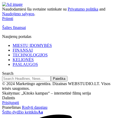
Naudodamiesi šia svetaine sutinkate su
Privatumo politika
and
Naudojimo sąlygos
.
Priimti
Šalies finansai
Naujienų portalas
MIESTŲ ĮDOMYBĖS
FINANSAI
TECHNOLOGIJOS
KELIONĖS
PASLAUGOS
Search
© 2024 Marketingo agentūra. Dizainas WEBSTUDIO.LT. Visos
teisės saugomos.
Skaitymas:
„Kitoks kampas“ – internetinė filmų serija
Dalintis
Prisijungti
Pranešimas
Rodyti daugiau
Šrifto dydžio keitiklis
Aa