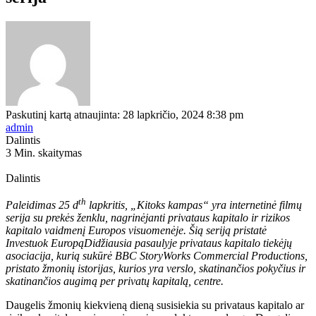
Paskutinį kartą atnaujinta: 28 lapkričio, 2024 8:38 pm
admin
Dalintis
3 Min. skaitymas
Dalintis
th
Paleidimas 25 d
lapkritis,
„Kitoks kampas“
yra internetinė filmų
serija su prekės ženklu, nagrinėjanti privataus kapitalo ir rizikos
kapitalo vaidmenį Europos visuomenėje. Šią seriją pristatė
Investuok Europą
Didžiausia pasaulyje privataus kapitalo tiekėjų
asociacija, kurią sukūrė BBC StoryWorks Commercial Productions,
pristato žmonių istorijas, kurios yra verslo, skatinančios pokyčius ir
skatinančios augimą per privatų kapitalą, centre.
Daugelis žmonių kiekvieną dieną susisiekia su privataus kapitalo ar