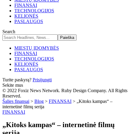
FINANSAI
TECHNOLOGIJOS
KELIONĖS
PASLAUGOS
Search
MIESTŲ ĮDOMYBĖS
FINANSAI
TECHNOLOGIJOS
KELIONĖS
PASLAUGOS
Turite paskyrą?
Prisijungti
Sekite mus
© 2022 Foxiz News Network. Ruby Design Company. All Rights
Reserved.
Šalies finansai
>
Blog
>
FINANSAI
>
„Kitoks kampas“ –
internetinė filmų serija
FINANSAI
„Kitoks kampas“ – internetinė filmų
serija