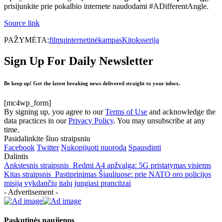
prisijunkite prie pokalbio internete naudodami #ADifferentAngle.
Source link
PAŽYMĖTA:
filmų
internetinė
kampas
Kitoks
serija
Sign Up For Daily Newsletter
Be keep up! Get the latest breaking news delivered straight to your inbox.
[mc4wp_form]
By signing up, you agree to our
Terms of Use
and acknowledge the
data practices in our
Privacy Policy
. You may unsubscribe at any
time.
Pasidalinkite šiuo straipsniu
Facebook
Twitter
Nukopijuoti nuorodą
Spausdinti
Dalintis
Ankstesnis straipsnis
Redmi A4 apžvalga: 5G pristatymas visiems
Kitas straipsnis
Pastiprinimas Šiauliuose: prie NATO oro policijos
misiją vykdančių italų jungiasi prancūzai
- Advertisement -
Paskutinės naujienos