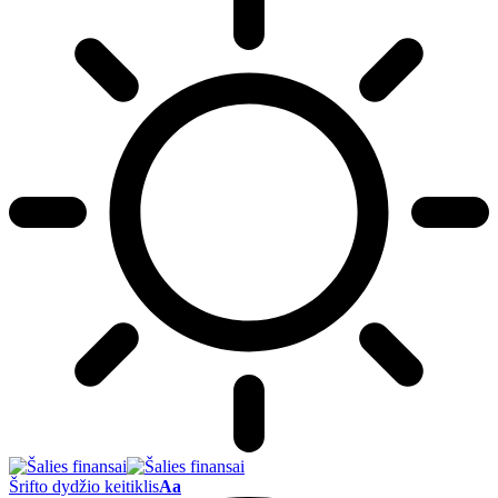
Šrifto dydžio keitiklis
Aa