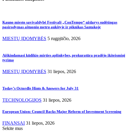
Kauno miesto savivaldybė Festivalį „ConTempo“ uždarys sudėtingas
pasirodymas aštuonių metrų aukštyje ir piknikas Santakoje
MIESTŲ ĮDOMYBĖS
5 rugpjūčio, 2026
Aiškindamasi kūdikio mirties aplinkybes, prokuratūra pradėjo ikiteisminį
tyrimą
MIESTŲ ĮDOMYBĖS
31 liepos, 2026
Today’s Octordle Hints & Answers for July 31
TECHNOLOGIJOS
31 liepos, 2026
European Union: Council Backs Major Reform of Investment Screening
FINANSAI
31 liepos, 2026
Sekite mus