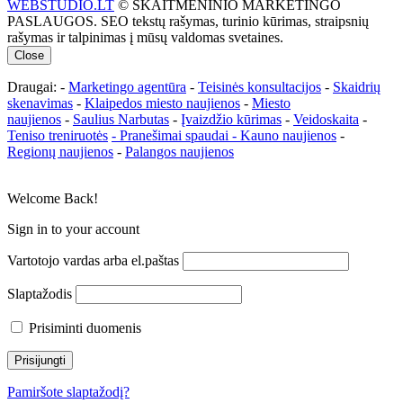
WEBSTUDIO.LT
© SKAITMENINIO MARKETINGO
PASLAUGOS. SEO tekstų rašymas, turinio kūrimas, straipsnių
rašymas ir talpinimas į mūsų valdomas svetaines.
Close
Draugai: -
Marketingo agentūra
-
Teisinės konsultacijos
-
Skaidrių
skenavimas
-
Klaipedos miesto naujienos
-
Miesto
naujienos
-
Saulius Narbutas
-
Įvaizdžio kūrimas
-
Veidoskaita
-
Teniso treniruotės
- Pranešimai spaudai -
Kauno naujienos
-
Regionų naujienos
-
Palangos naujienos
Welcome Back!
Sign in to your account
Vartotojo vardas arba el.paštas
Slaptažodis
Prisiminti duomenis
Pamiršote slaptažodį?