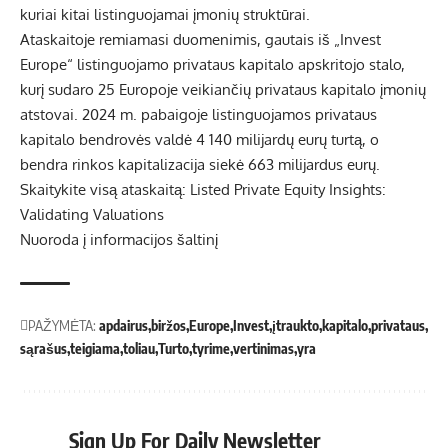
kuriai kitai listinguojamai įmonių struktūrai.
Ataskaitoje remiamasi duomenimis, gautais iš „Invest
Europe“ listinguojamo privataus kapitalo apskritojo stalo,
kurį sudaro 25 Europoje veikiančių privataus kapitalo įmonių
atstovai. 2024 m. pabaigoje listinguojamos privataus
kapitalo bendrovės valdė 4 140 milijardų eurų turtą, o
bendra rinkos kapitalizacija siekė 663 milijardus eurų.
Skaitykite visą ataskaitą: Listed Private Equity Insights:
Validating Valuations
Nuoroda į informacijos šaltinį
PAŽYMĖTA:
apdairus
biržos
Europe
Invest
įtraukto
kapitalo
privataus
sąrašus
teigiama
toliau
Turto
tyrime
vertinimas
yra
Sign Up For Daily Newsletter