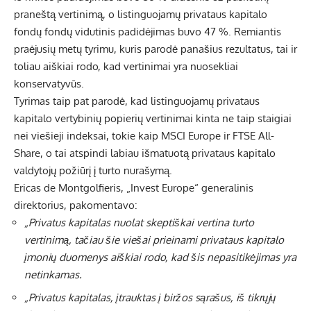
praneštą vertinimą, o listinguojamų privataus kapitalo
fondų fondų vidutinis padidėjimas buvo 47 %. Remiantis
praėjusių metų tyrimu, kuris parodė panašius rezultatus, tai ir
toliau aiškiai rodo, kad vertinimai yra nuosekliai
konservatyvūs.
Tyrimas taip pat parodė, kad listinguojamų privataus
kapitalo vertybinių popierių vertinimai kinta ne taip staigiai
nei viešieji indeksai, tokie kaip MSCI Europe ir FTSE All-
Share, o tai atspindi labiau išmatuotą privataus kapitalo
valdytojų požiūrį į turto nurašymą.
Ericas de Montgolfieris, „Invest Europe“ generalinis
direktorius, pakomentavo:
„Privatus kapitalas nuolat skeptiškai vertina turto
vertinimą, tačiau šie viešai prieinami privataus kapitalo
įmonių duomenys aiškiai rodo, kad šis nepasitikėjimas yra
netinkamas.
„Privatus kapitalas, įtrauktas į biržos sąrašus, iš tikrųjų