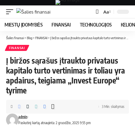
Aa
MIESTŲ ĮDOMYBĖS
FINANSAI
TECHNOLOGIJOS
KELIO
Šalies finansai
>
Blog
>
FINANSAI
>
Į biržos sąrašus įtraukto privataus kapitalo turto vertinimas ir toliau yra apdairus, teigiama „Invest Europe“ tyrime
FINANSAI
Į biržos sąrašus įtraukto privataus
kapitalo turto vertinimas ir toliau yra
apdairus, teigiama „Invest Europe“
tyrime
3 Min. skaitymas
admin
Paskutinį kartą atnaujinta: 2 gruodžio, 2025 9:55 pm