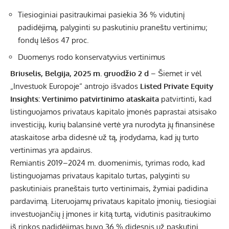
Tiesioginiai pasitraukimai pasiekia 36 % vidutinį
padidėjimą, palyginti su paskutiniu praneštu vertinimu;
fondų lėšos 47 proc.
Duomenys rodo konservatyvius vertinimus
Briuselis, Belgija, 2025 m. gruodžio 2 d
– Šiemet ir vėl
„Investuok Europoje“ antrojo išvados
Listed Private Equity
Insights: Vertinimo patvirtinimo ataskaita
patvirtinti, kad
listinguojamos privataus kapitalo įmonės paprastai atsisako
investicijų, kurių balansinė vertė yra nurodyta jų finansinėse
ataskaitose arba didesnė už tą, įrodydama, kad jų turto
vertinimas yra apdairus.
Remiantis 2019–2024 m. duomenimis, tyrimas rodo, kad
listinguojamas privataus kapitalo turtas, palyginti su
paskutiniais praneštais turto vertinimais, žymiai padidina
pardavimą. Literuojamų privataus kapitalo įmonių, tiesiogiai
investuojančių į įmones ir kitą turtą, vidutinis pasitraukimo
iš rinkos padidėjimas buvo 36 % didesnis už paskutinį