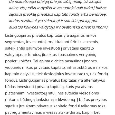
demokratizuoja prieigą prie privačių rinkų. Už akcijos
kainą visų rūšių ir dydžių investuotojai gali pirkti į biržos
sąrašus įtrauktą privataus kapitalo fondą arba bendrovę,
kurios rezultatai yra sėkmingi ir suteikia prieigą prie
aukštos kokybės valdytojų ir novatoriškų privačių įmonių.
Listinguojamas privatus kapitalas yra augantis rinkos
segmentas, investuotojams, įskaitant fizinius asmenis,
suteikiantis galimybę investuoti į privataus kapitalo
valdytojus ar fondus, įtrauktus į pasaulines vertybinių
popierių biržas. Tai apima dideles pasaulines įmones,
vidutinės rinkos privataus kapitalo, infrastruktūros ir rizikos
kapitalo dalyvius, tiek tiesioginius investuotojus, tiek fondų
fondus. Listinguojamas privatus kapitalas yra alternatyvus
būdas investuoti į privatų kapitalą, kuris yra atviras
platesniam investuotojų ratui, nes suteikia viešosioms
rinkoms būdingą lankstumą ir likvidumą. Į biržos prekybos
sąrašus įtrauktam privataus kapitalo fondui taikomas toks
pat reglamentavimas ir viešas atskleidimas, kaip ir bet