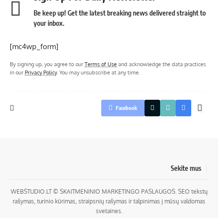
Be keep up! Get the latest breaking news delivered straight to
your inbox.
[mc4wp_form]
By signing up, you agree to our
Terms of Use
and acknowledge the data practices
in our
Privacy Policy
. You may unsubscribe at any time.
Facebook
Sekite mus
WEBSTUDIO.LT
© SKAITMENINIO MARKETINGO PASLAUGOS. SEO tekstų
rašymas, turinio kūrimas, straipsnių rašymas ir talpinimas į mūsų valdomas
svetaines.