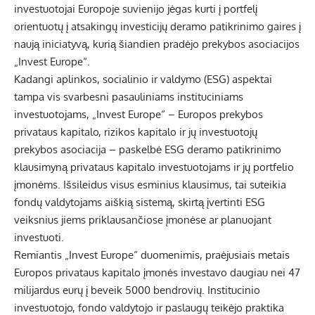
investuotojai Europoje suvienijo jėgas kurti į portfelį
orientuotų į atsakingų investicijų deramo patikrinimo gaires į
naują iniciatyvą, kurią šiandien pradėjo prekybos asociacijos
„Invest Europe“.
Kadangi aplinkos, socialinio ir valdymo (ESG) aspektai
tampa vis svarbesni pasauliniams instituciniams
investuotojams, „Invest Europe“ – Europos prekybos
privataus kapitalo, rizikos kapitalo ir jų investuotojų
prekybos asociacija – paskelbė ESG deramo patikrinimo
klausimyną privataus kapitalo investuotojams ir jų portfelio
įmonėms. Išsileidus visus esminius klausimus, tai suteikia
fondų valdytojams aiškią sistemą, skirtą įvertinti ESG
veiksnius jiems priklausančiose įmonėse ar planuojant
investuoti.
Remiantis „Invest Europe“ duomenimis, praėjusiais metais
Europos privataus kapitalo įmonės investavo daugiau nei 47
milijardus eurų į beveik 5000 bendrovių. Institucinio
investuotojo, fondo valdytojo ir paslaugų teikėjo praktika