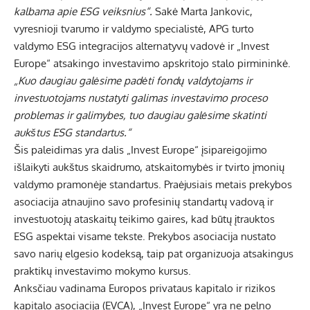
kalbama apie ESG veiksnius“.
Sakė Marta Jankovic,
vyresnioji tvarumo ir valdymo specialistė, APG turto
valdymo ESG integracijos alternatyvų vadovė ir „Invest
Europe“ atsakingo investavimo apskritojo stalo pirmininkė.
„Kuo daugiau galėsime padėti fondų valdytojams ir
investuotojams nustatyti galimas investavimo proceso
problemas ir galimybes, tuo daugiau galėsime skatinti
aukštus ESG standartus.“
Šis paleidimas yra dalis „Invest Europe“ įsipareigojimo
išlaikyti aukštus skaidrumo, atskaitomybės ir tvirto įmonių
valdymo pramonėje standartus. Praėjusiais metais prekybos
asociacija atnaujino savo profesinių standartų vadovą ir
investuotojų ataskaitų teikimo gaires, kad būtų įtrauktos
ESG aspektai visame tekste. Prekybos asociacija nustato
savo narių elgesio kodeksą, taip pat organizuoja atsakingus
praktikų investavimo mokymo kursus.
Anksčiau vadinama Europos privataus kapitalo ir rizikos
kapitalo asociacija (EVCA), „Invest Europe“ yra ne pelno