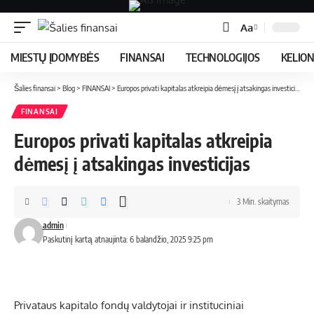
Aa
MIESTŲ ĮDOMYBĖS
FINANSAI
TECHNOLOGIJOS
KELIO
Šalies finansai
>
Blog
>
FINANSAI
>
Europos privati ​​kapitalas atkreipia dėmesį į atsakingas investicijas
FINANSAI
Europos privati ​​kapitalas atkreipia
dėmesį į atsakingas investicijas
3 Min. skaitymas
admin
Paskutinį kartą atnaujinta: 6 balandžio, 2025 9:25 pm
Privataus kapitalo fondų valdytojai ir instituciniai