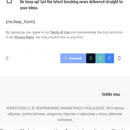
Be keep up! Get the latest breaking news delivered straight to
your inbox.
[mc4wp_form]
By signing up, you agree to our
Terms of Use
and acknowledge the data practices
in our
Privacy Policy
. You may unsubscribe at any time.
Facebook
Sekite mus
WEBSTUDIO.LT
© SKAITMENINIO MARKETINGO PASLAUGOS. SEO tekstų
rašymas, turinio kūrimas, straipsnių rašymas ir talpinimas į mūsų valdomas
svetaines.