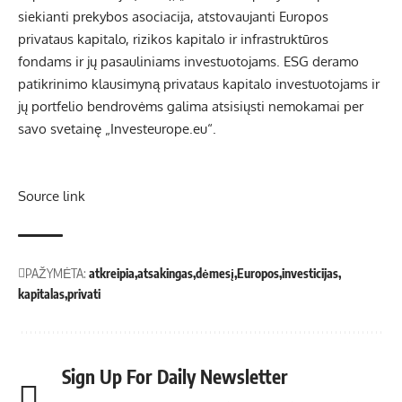
siekianti prekybos asociacija, atstovaujanti Europos
privataus kapitalo, rizikos kapitalo ir infrastruktūros
fondams ir jų pasauliniams investuotojams. ESG deramo
patikrinimo klausimyną privataus kapitalo investuotojams ir
jų portfelio bendrovėms galima atsisiųsti nemokamai per
savo svetainę „Investeurope.eu“.
Source link
PAŽYMĖTA:
atkreipia
atsakingas
dėmesį
Europos
investicijas
kapitalas
privati
Sign Up For Daily Newsletter