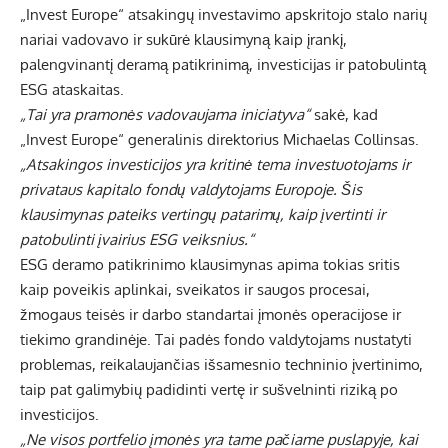
„Invest Europe“ atsakingų investavimo apskritojo stalo narių
nariai vadovavo ir sukūrė klausimyną kaip įrankį,
palengvinantį deramą patikrinimą, investicijas ir patobulintą
ESG ataskaitas.
„Tai yra pramonės vadovaujama iniciatyva“
sakė, kad
„Invest Europe“ generalinis direktorius Michaelas Collinsas.
„Atsakingos investicijos yra kritinė tema investuotojams ir
privataus kapitalo fondų valdytojams Europoje. Šis
klausimynas pateiks vertingų patarimų, kaip įvertinti ir
patobulinti įvairius ESG veiksnius.“
ESG deramo patikrinimo klausimynas apima tokias sritis
kaip poveikis aplinkai, sveikatos ir saugos procesai,
žmogaus teisės ir darbo standartai įmonės operacijose ir
tiekimo grandinėje. Tai padės fondo valdytojams nustatyti
problemas, reikalaujančias išsamesnio techninio įvertinimo,
taip pat galimybių padidinti vertę ir sušvelninti riziką po
investicijos.
„Ne visos portfelio įmonės yra tame pačiame puslapyje, kai