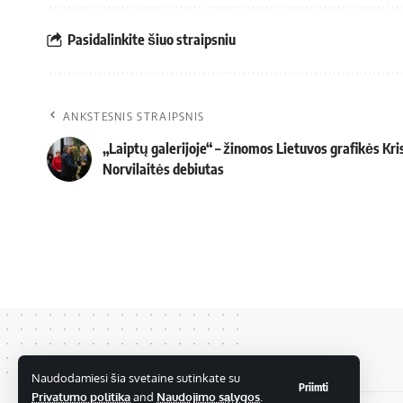
Pasidalinkite šiuo straipsniu
ANKSTESNIS STRAIPSNIS
„Laiptų galerijoje“ – žinomos Lietuvos grafikės Kri
Norvilaitės debiutas
Naudodamiesi šia svetaine sutinkate su
Priimti
Privatumo politika
and
Naudojimo sąlygos
.