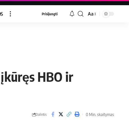
OS
Aa
Prisijungti
 įkūręs HBO ir
0 Min. skaitymas
Dalintis