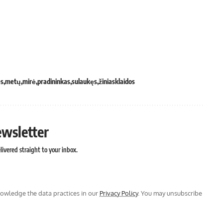
ęs
metų
mirė
pradininkas
sulaukęs
žiniasklaidos
ewsletter
ivered straight to your inbox.
wledge the data practices in our
Privacy Policy
. You may unsubscribe