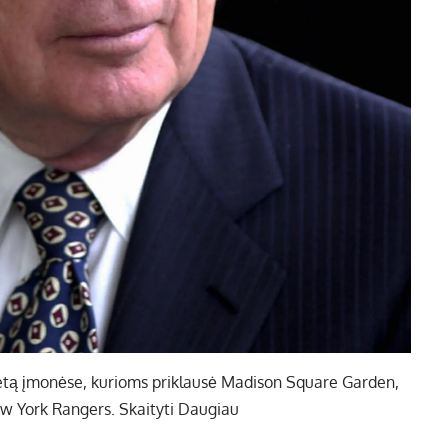
aketą įmonėse, kurioms priklausė Madison Square Garden,
ew York Rangers. Skaityti Daugiau