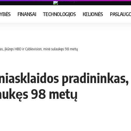
MYBĖS
FINANSAI
TECHNOLOGIJOS
KELIONĖS
PASLAUG
kas, įkūręs HBO ir Cablevision, mirė sulaukęs 98 metų
niasklaidos pradininkas,
laukęs 98 metų