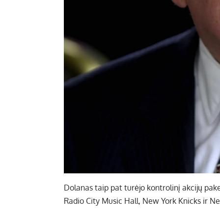
Dolanas taip pat turėjo kontrolinį akcijų p
Radio City Music Hall, New York Knicks ir N