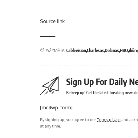
Source link
PAŽYMĖTA:
Cablevision
Charlesas
Dolanas
HBO
įkūr
Sign Up For Daily N
Be keep up! Get the latest breaking news del
[mc4wp_form]
By signing up, you agree to our
Terms of Use
and ackno
at any time.