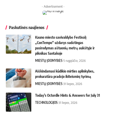
- Advertisement -
Paskutinės naujienos
Kauno miesto savivaldybė Festivalį
„ConTempo“ uždarys sudėtingas
pasirodymas aštuonių metrų aukštyje ir
piknikas Santakoje
MIESTŲ ĮDOMYBĖS
5 rugpjūčio, 2026
Aiškindamasi kūdikio mirties aplinkybes,
prokuratūra pradėjo ikiteisminį tyrimą
MIESTŲ ĮDOMYBĖS
31 liepos, 2026
Today’s Octordle Hints & Answers for July 31
TECHNOLOGIJOS
31 liepos, 2026